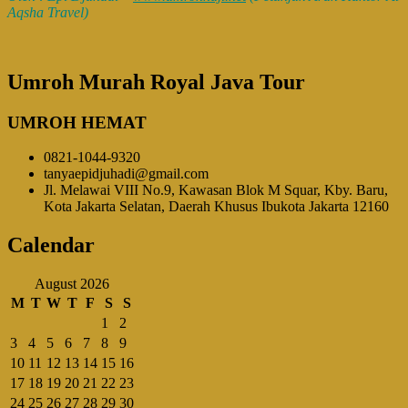
Aqsha Travel)
Umroh Murah Royal Java Tour
UMROH HEMAT
0821-1044-9320
tanyaepidjuhadi@gmail.com
Jl. Melawai VIII No.9, Kawasan Blok M Squar, Kby. Baru,
Kota Jakarta Selatan, Daerah Khusus Ibukota Jakarta 12160
Calendar
August 2026
M
T
W
T
F
S
S
1
2
3
4
5
6
7
8
9
10
11
12
13
14
15
16
17
18
19
20
21
22
23
24
25
26
27
28
29
30