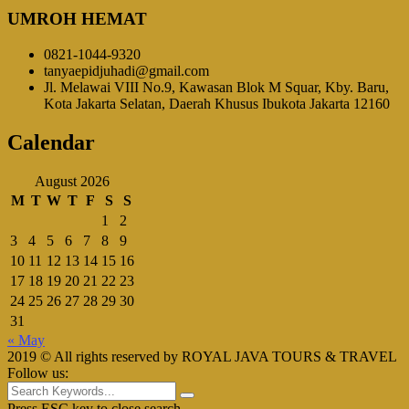
UMROH HEMAT
0821-1044-9320
tanyaepidjuhadi@gmail.com
Jl. Melawai VIII No.9, Kawasan Blok M Squar, Kby. Baru,
Kota Jakarta Selatan, Daerah Khusus Ibukota Jakarta 12160
Calendar
August 2026
M
T
W
T
F
S
S
1
2
3
4
5
6
7
8
9
10
11
12
13
14
15
16
17
18
19
20
21
22
23
24
25
26
27
28
29
30
31
« May
2019 © All rights reserved by ROYAL JAVA TOURS & TRAVEL
Follow us:
Press ESC key to close search