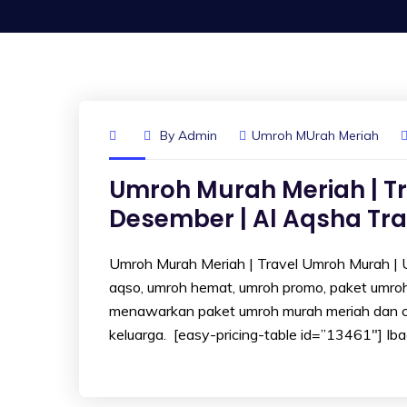
By
Admin
Umroh MUrah Meriah
Umroh Murah Meriah | T
Desember | Al Aqsha Tra
Umroh Murah Meriah | Travel Umroh Murah | U
aqso, umroh hemat, umroh promo, paket umroh
menawarkan paket umroh murah meriah dan 
keluarga. [easy-pricing-table id=”13461″] Iba