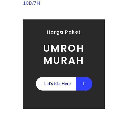
Harga Paket
UMROH
MURAH
Let’s Klik Here