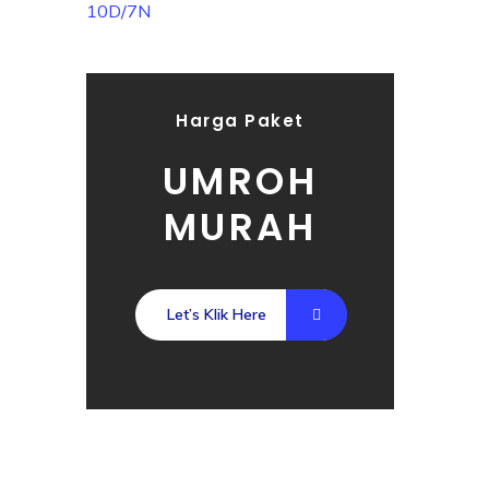
Harga Paket
UMROH
MURAH
Let’s Klik Here