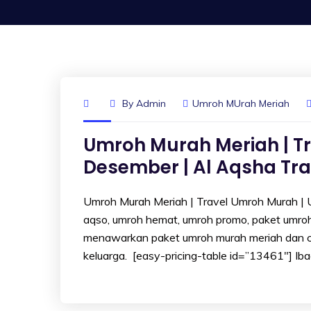
By
Admin
Umroh MUrah Meriah
Umroh Murah Meriah | T
Desember | Al Aqsha Tra
Umroh Murah Meriah | Travel Umroh Murah | U
aqso, umroh hemat, umroh promo, paket umroh
menawarkan paket umroh murah meriah dan 
keluarga. [easy-pricing-table id=”13461″] Iba