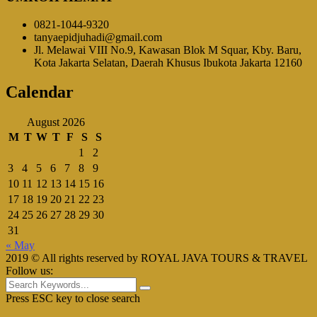
0821-1044-9320
tanyaepidjuhadi@gmail.com
Jl. Melawai VIII No.9, Kawasan Blok M Squar, Kby. Baru,
Kota Jakarta Selatan, Daerah Khusus Ibukota Jakarta 12160
Calendar
August 2026
M
T
W
T
F
S
S
1
2
3
4
5
6
7
8
9
10
11
12
13
14
15
16
17
18
19
20
21
22
23
24
25
26
27
28
29
30
31
« May
2019 © All rights reserved by ROYAL JAVA TOURS & TRAVEL
Follow us:
Press ESC key to close search