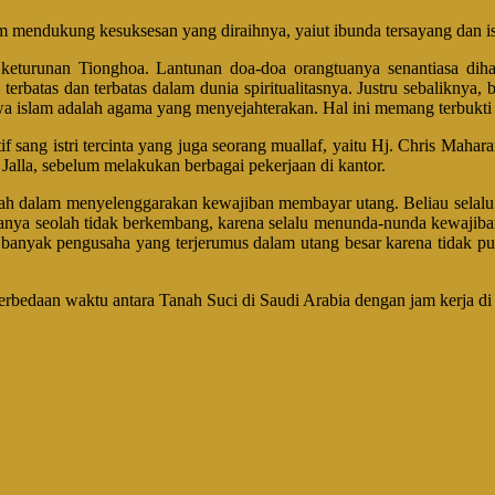
 mendukung kesuksesan yang diraihnya, yaiut ibunda tersayang dan istr
 keturunan Tionghoa. Lantunan doa-doa orangtuanya senantiasa dih
terbatas dan terbatas dalam dunia spiritualitasnya. Justru sebaliknya
wa islam adalah agama yang menyejahterakan. Hal ini memang terbukti 
f sang istri tercinta yang juga seorang muallaf, yaitu Hj. Chris Mahara
alla, sebelum melakukan berbagai pekerjaan di kantor.
sah dalam menyelenggarakan kewajiban membayar utang. Beliau selalu 
hanya seolah tidak berkembang, karena selalu menunda-nunda kewajiba
ila banyak pengusaha yang terjerumus dalam utang besar karena tida
perbedaan waktu antara Tanah Suci di Saudi Arabia dengan jam kerja di