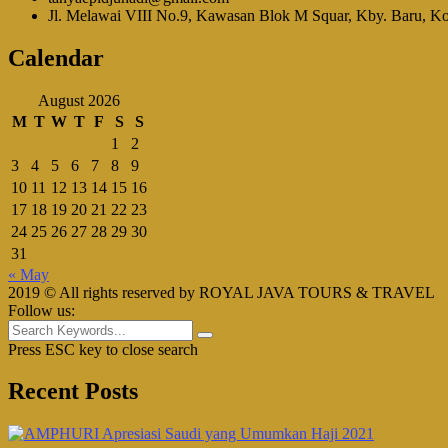
Jl. Melawai VIII No.9, Kawasan Blok M Squar, Kby. Baru, Kot
Calendar
August 2026
M
T
W
T
F
S
S
1
2
3
4
5
6
7
8
9
10
11
12
13
14
15
16
17
18
19
20
21
22
23
24
25
26
27
28
29
30
31
« May
2019 © All rights reserved by ROYAL JAVA TOURS & TRAVEL
Follow us:
Press ESC key to close search
Recent Posts