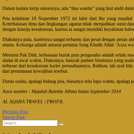
Dalam kamus kerja suksesnya, ada “dua wanita” yang ikut andil dalam
Pria kelahiran 10 Nopember 1972 ini lahir dari ibu yang muallaf
Keterbatasan ilmu dan lingkungan agama tidak menjadikan surut dan 
dengan kinerja kesuksesan, karena ia sangat memiliki keyakinan bah
Diakuinya pula, kariernya sangat terbantu dan pesat dengan peran akti
utama. Keluarga adalah amanat pertama Sang Khalik Allah ‘Azza wa J
Menurut Pak Didi, kebiasaan buruk para pengusaha adalah selalu su
shalat di awal waktu. Diakuinya, banyak partner bisnisnya yang usa
terbesar dari kesuksesan karier perusahaannya. Bahkan, tak ayal b
dari penuntasan kewajiban tesebut.
Dunia usaha, apalagi bidang jasa, biasanya selu lupa waktu, apalagi 
Nara sumber : Majalah Bulettin Albina bulan September 2014
AL AQSHA TRAVEL | PROFIL
Previous Post
Newer Post