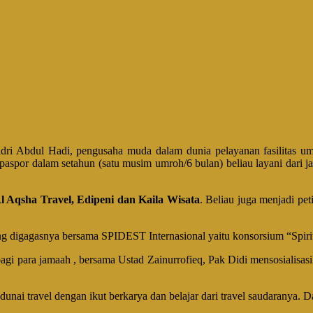
adri Abdul Hadi, pengusaha muda dalam dunia pelayanan fasilitas um
bu) paspor dalam setahun (satu musim umroh/6 bulan) beliau layani da
l Aqsha Travel, Edipeni dan Kaila Wisata
. Beliau juga menjadi pet
ng digagasnya bersama SPIDEST Internasional yaitu konsorsium “Spiri
bagi para jamaah , bersama Ustad Zainurrofieq, Pak Didi mensosialisa
 dunai travel dengan ikut berkarya dan belajar dari travel saudaranya.