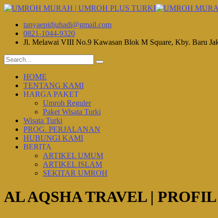
tanyaepidjuhadi@gmail.com
0821-1044-9320
Jl. Melawai VIII No.9 Kawasan Blok M Square, Kby. Baru Ja
HOME
TENTANG KAMI
HARGA PAKET
Umroh Reguler
Paket Wisata Turki
Wisata Turki
PROG. PERJALANAN
HUBUNGI KAMI
BERITA
ARTIKEL UMUM
ARTIKEL ISLAM
SEKITAR UMROH
AL AQSHA TRAVEL | PROFIL