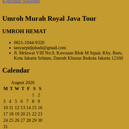
Konsultasi Sekarang
Umroh Murah Royal Java Tour
UMROH HEMAT
0821-1044-9320
tanyaepidjuhadi@gmail.com
Jl. Melawai VIII No.9, Kawasan Blok M Squar, Kby. Baru,
Kota Jakarta Selatan, Daerah Khusus Ibukota Jakarta 12160
Calendar
August 2026
M
T
W
T
F
S
S
1
2
3
4
5
6
7
8
9
10
11
12
13
14
15
16
17
18
19
20
21
22
23
24
25
26
27
28
29
30
31