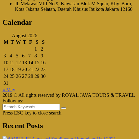
Jl. Melawai VIII No.9, Kawasan Blok M Squar, Kby. Baru,
Kota Jakarta Selatan, Daerah Khusus Ibukota Jakarta 12160
Calendar
August 2026
M
T
W
T
F
S
S
1
2
3
4
5
6
7
8
9
10
11
12
13
14
15
16
17
18
19
20
21
22
23
24
25
26
27
28
29
30
31
« May
2019 © All rights reserved by ROYAL JAVA TOURS & TRAVEL
Follow us:
Press ESC key to close search
Recent Posts