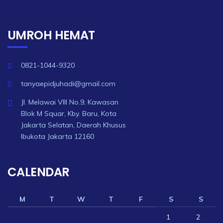
UMROH HEMAT
0821-1044-9320
tanyaepidjuhadi@gmail.com
Jl. Melawai VIII No.9, Kawasan
Blok M Squar, Kby. Baru, Kota
Jakarta Selatan, Daerah Khusus
Ibukota Jakarta 12160
CALENDAR
M
T
W
T
F
S
S
1
2