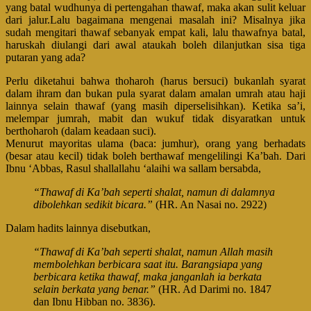
yang batal wudhunya di pertengahan thawaf, maka akan sulit keluar
dari jalur.Lalu bagaimana mengenai masalah ini? Misalnya jika
sudah mengitari thawaf sebanyak empat kali, lalu thawafnya batal,
haruskah diulangi dari awal ataukah boleh dilanjutkan sisa tiga
putaran yang ada?
Perlu diketahui bahwa thoharoh (harus bersuci) bukanlah syarat
dalam ihram dan bukan pula syarat dalam amalan umrah atau haji
lainnya selain thawaf (yang masih diperselisihkan). Ketika sa’i,
melempar jumrah, mabit dan wukuf tidak disyaratkan untuk
berthoharoh (dalam keadaan suci).
Menurut mayoritas ulama (baca: jumhur), orang yang berhadats
(besar atau kecil) tidak boleh berthawaf mengelilingi Ka’bah. Dari
Ibnu ‘Abbas, Rasul shallallahu ‘alaihi wa sallam bersabda,
“Thawaf di Ka’bah seperti shalat, namun di dalamnya
dibolehkan sedikit bicara.”
(HR. An Nasai no. 2922)
Dalam hadits lainnya disebutkan,
“Thawaf di Ka’bah seperti shalat, namun Allah masih
membolehkan berbicara saat itu. Barangsiapa yang
berbicara ketika thawaf, maka janganlah ia berkata
selain berkata yang benar.”
(HR. Ad Darimi no. 1847
dan Ibnu Hibban no. 3836).