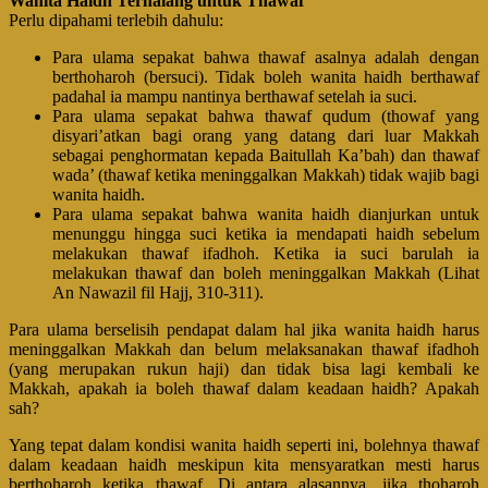
Wanita Haidh Terhalang untuk Thawaf
Perlu dipahami terlebih dahulu:
Para ulama sepakat bahwa thawaf asalnya adalah dengan
berthoharoh (bersuci). Tidak boleh wanita haidh berthawaf
padahal ia mampu nantinya berthawaf setelah ia suci.
Para ulama sepakat bahwa thawaf qudum (thowaf yang
disyari’atkan bagi orang yang datang dari luar Makkah
sebagai penghormatan kepada Baitullah Ka’bah) dan thawaf
wada’ (thawaf ketika meninggalkan Makkah) tidak wajib bagi
wanita haidh.
Para ulama sepakat bahwa wanita haidh dianjurkan untuk
menunggu hingga suci ketika ia mendapati haidh sebelum
melakukan thawaf ifadhoh. Ketika ia suci barulah ia
melakukan thawaf dan boleh meninggalkan Makkah (Lihat
An Nawazil fil Hajj, 310-311).
Para ulama berselisih pendapat dalam hal jika wanita haidh harus
meninggalkan Makkah dan belum melaksanakan thawaf ifadhoh
(yang merupakan rukun haji) dan tidak bisa lagi kembali ke
Makkah, apakah ia boleh thawaf dalam keadaan haidh? Apakah
sah?
Yang tepat dalam kondisi wanita haidh seperti ini, bolehnya thawaf
dalam keadaan haidh meskipun kita mensyaratkan mesti harus
berthoharoh ketika thawaf. Di antara alasannya, jika thoharoh