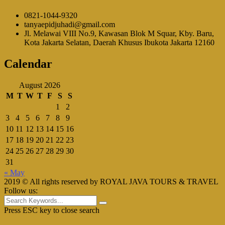
0821-1044-9320
tanyaepidjuhadi@gmail.com
Jl. Melawai VIII No.9, Kawasan Blok M Squar, Kby. Baru,
Kota Jakarta Selatan, Daerah Khusus Ibukota Jakarta 12160
Calendar
August 2026
M
T
W
T
F
S
S
1
2
3
4
5
6
7
8
9
10
11
12
13
14
15
16
17
18
19
20
21
22
23
24
25
26
27
28
29
30
31
« May
2019 © All rights reserved by ROYAL JAVA TOURS & TRAVEL
Follow us:
Press ESC key to close search