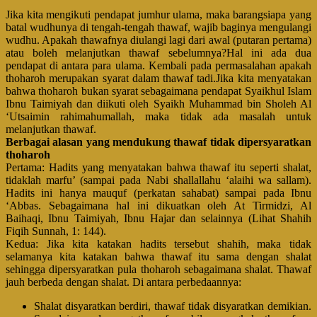
Jika kita mengikuti pendapat jumhur ulama, maka barangsiapa yang
batal wudhunya di tengah-tengah thawaf, wajib baginya mengulangi
wudhu. Apakah thawafnya diulangi lagi dari awal (putaran pertama)
atau boleh melanjutkan thawaf sebelumnya?Hal ini ada dua
pendapat di antara para ulama. Kembali pada permasalahan apakah
thoharoh merupakan syarat dalam thawaf tadi.Jika kita menyatakan
bahwa thoharoh bukan syarat sebagaimana pendapat Syaikhul Islam
Ibnu Taimiyah dan diikuti oleh Syaikh Muhammad bin Sholeh Al
‘Utsaimin rahimahumallah, maka tidak ada masalah untuk
melanjutkan thawaf.
Berbagai alasan yang mendukung thawaf tidak dipersyaratkan
thoharoh
Pertama: Hadits yang menyatakan bahwa thawaf itu seperti shalat,
tidaklah marfu’ (sampai pada Nabi shallallahu ‘alaihi wa sallam).
Hadits ini hanya mauquf (perkatan sahabat) sampai pada Ibnu
‘Abbas. Sebagaimana hal ini dikuatkan oleh At Tirmidzi, Al
Baihaqi, Ibnu Taimiyah, Ibnu Hajar dan selainnya (Lihat Shahih
Fiqih Sunnah, 1: 144).
Kedua: Jika kita katakan hadits tersebut shahih, maka tidak
selamanya kita katakan bahwa thawaf itu sama dengan shalat
sehingga dipersyaratkan pula thoharoh sebagaimana shalat. Thawaf
jauh berbeda dengan shalat. Di antara perbedaannya:
Shalat disyaratkan berdiri, thawaf tidak disyaratkan demikian.