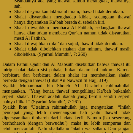
Seandainya ada yang thawaf sambil merangkak, thawafnya
sah.
Shalat disyaratkan takbiratul ihram, thawaf tidak demikian.
Shalat disyaratkan menghadap kiblat, sedangkan thawaf
hanya disyaratkan Ka’bah berada di sebelah kiri.
Shalat diwajibkan membaca Al Fatihah, sedangkan thawaf
hanya dianjurkan membaca Qur’an namun tidak disyaratkan
mesti Al Fatihah.
Shalat diwajibkan ruku’ dan sujud, thawaf tidak demikian.
Shalat tidak dibolehkan makan dan minum, thawaf masih
dibolehkan. (Syarhul Mumthi’, 7: 260)
Dalam Fathul Qadir dan Al Mabsuth disebutkan bahwa thawaf itu
mirip shalat dalam sisi pahala, bukan dalam hal hukum. Karena
berbicara dan berbicara dalam shalat itu membatalkan shalat,
berbeda dengan thawaf (Lihat An Nawazil fil Hajj, 319).
Syaikh Muhammad bin Sholeh Al ‘Utsaimin rahimahullah
mengatakan, “Yang benar, thawaf mengelilingi Ka’bah bukanlah
seperti shalat. Thawaf adalah ibadah yang berdiri sendiri seperti
halnya i’tikaf.” (Syarhul Mumthi’, 7: 261)
Syaikh Ibnu ‘Utsaimin rahimahullah juga mengatakan, “Inilah
pendapat yang lebih menenangkan hati yaitu thawaf tidak
dipersyaratkan thoharoh dari hadats kecil. Namun jika seseorang
berthoharoh (dengan berwudhu’), maka itu lebih sempurna dan
lebih mencontohi Nabi shallallahu ‘alaihi wa sallam. Dan jangan