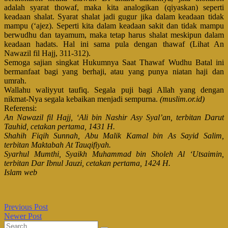
adalah syarat thowaf, maka kita analogikan (qiyaskan) seperti
keadaan shalat. Syarat shalat jadi gugur jika dalam keadaan tidak
mampu (‘ajez). Seperti kita dalam keadaan sakit dan tidak mampu
berwudhu dan tayamum, maka tetap harus shalat meskipun dalam
keadaan hadats. Hal ini sama pula dengan thawaf (Lihat An
Nawazil fil Hajj, 311-312).
Semoga sajian singkat Hukumnya Saat Thawaf Wudhu Batal ini
bermanfaat bagi yang berhaji, atau yang punya niatan haji dan
umrah.
Wallahu waliyyut taufiq. Segala puji bagi Allah yang dengan
nikmat-Nya segala kebaikan menjadi sempurna.
(muslim.or.id)
Referensi:
An Nawazil fil Hajj, ‘Ali bin Nashir Asy Syal’an, terbitan Darut
Tauhid, cetakan pertama, 1431 H.
Shahih Fiqih Sunnah, Abu Malik Kamal bin As Sayid Salim,
terbitan Maktabah At Tauqifiyah.
Syarhul Mumthi, Syaikh Muhammad bin Sholeh Al ‘Utsaimin,
terbitan Dar Ibnul Jauzi, cetakan pertama, 1424 H.
Islam web
Previous Post
Newer Post