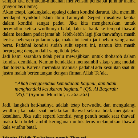
sampai kita bermudah-mudahan menyelisihi pendapat jumhur ulama
(mayoritas ulama).
Akan tetapi, kadangkala, apalagi dalam kondisi darurat, kita memilih
pendapat Syaikhul Islam Ibnu Taimiyah. Seperti misalnya ketika
dalam kondisi sangat padat. Jika kita mengharuskan untuk
berwudhu ketika wudhunya batal, lalu ia balik ke tempat thawaf
dalam keadaan padat jama’ah, lebih-lebih lagi jika thawafnya masih
tersisa beberapa putaran saja, maka ini tentu jadi beban yang amat
berat. Padahal kondisi sudah sulit seperti ini, namun kita masih
berpegang dengan dalil yang tidak jelas.
Jadi kami sarankan tidak perlu mewajibkan untuk thoharoh dalam
kondisi demikian. Namun hendaklah mengambil sikap yang mudah
dan toleran. Karena memaksa manusia padahal ada kesulitan saat itu
justru malah bertentangan dengan firman Allah Ta’ala,
“Allah menghendaki kemudahan bagimu, dan tidak
menghendaki kesukaran bagimu.” (QS. Al Baqarah:
185).”
(Syarhul Mumthi’, 7: 262-263)
Jadi, langkah hati-hatinya adalah tetap berwudhu dan mengulangi
wudhu jika batal saat melakukan thawaf selama tidak mengalami
kesulitan. Jika sulit seperti kondisi yang penuh sesak saat thawaf,
maka kita boleh ambil keringanan untuk terus melanjutkan thawaf
kala wudhu batal.