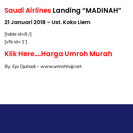
Saudi Airlines
Landing “MADINAH”
21 Januari 2018 – Ust. Koko Liem
[table id=8 /]
[vfb id=’1′]
Klik Here….Harga Umroh Murah
By, Epi Djuhadi –
www.umrohhaji.net