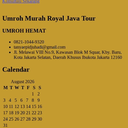
Konsultasi Sekarang
Umroh Murah Royal Java Tour
UMROH HEMAT
0821-1044-9320
tanyaepidjuhadi@gmail.com
Jl. Melawai VIII No.9, Kawasan Blok M Squar, Kby. Baru,
Kota Jakarta Selatan, Daerah Khusus Ibukota Jakarta 12160
Calendar
August 2026
M
T
W
T
F
S
S
1
2
3
4
5
6
7
8
9
10
11
12
13
14
15
16
17
18
19
20
21
22
23
24
25
26
27
28
29
30
31