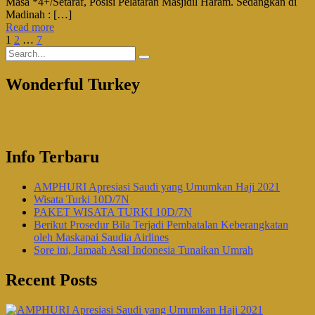
Masa *4+/Setaraf, Posisi Pelataran Masjidil Haram. Sedangkan di
Madinah : […]
Read more
1
2
…
7
Wonderful Turkey
Info Terbaru
AMPHURI Apresiasi Saudi yang Umumkan Haji 2021
Wisata Turki 10D/7N
PAKET WISATA TURKI 10D/7N
Berikut Prosedur Bila Terjadi Pembatalan Keberangkatan
oleh Maskapai Saudia Airlines
Sore ini, Jamaah Asal Indonesia Tunaikan Umrah
Recent Posts