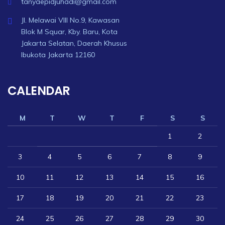
tanyaepidjuhadi@gmail.com
Jl. Melawai VIII No.9, Kawasan
Blok M Squar, Kby. Baru, Kota
Jakarta Selatan, Daerah Khusus
Ibukota Jakarta 12160
CALENDAR
M
T
W
T
F
S
S
1
2
3
4
5
6
7
8
9
10
11
12
13
14
15
16
17
18
19
20
21
22
23
24
25
26
27
28
29
30