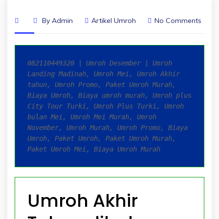
By
Admin
Artikel Umroh
No Comments
082110449320 | Umroh Desember | Umroh 
Landing Madinah, Umroh Mei, Umroh Akhir 
tahun, Umroh Promo, Paket Umroh Murah, 
Biaya Umroh, Biaya umroh murah, Umroh plus 
City Tour Turki, Umroh Plus Turki, Umroh 
bulan Mei, Umroh Mei Murah, Umroh 
November, Umroh Murah, Umroh Promo, Biaya 
Umroh, Paket Umroh, Paket Umroh Murah, 
Paket Umroh Mei, Biaya Umroh Murah
Umroh Akhir