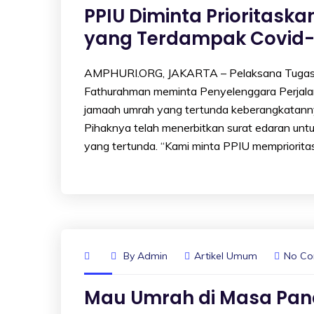
PPIU Diminta Prioritas
yang Terdampak Covid-
AMPHURI.ORG, JAKARTA – Pelaksana Tugas (
Fathurahman meminta Penyelenggara Perjala
jamaah umrah yang tertunda keberangkatann
Pihaknya telah menerbitkan surat edaran untu
yang tertunda. “Kami minta PPIU mempriorita
By
Admin
Artikel Umum
No C
Mau Umrah di Masa Pand