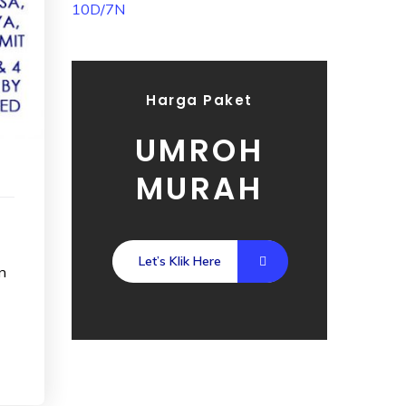
Harga Paket
UMROH
MURAH
Let’s Klik Here
n