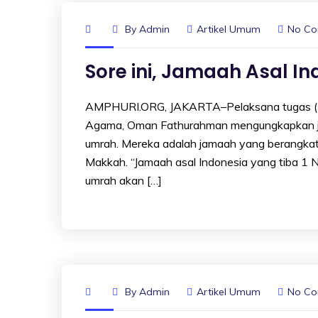
By
Admin
Artikel Umum
No C
Sore ini, Jamaah Asal I
AMPHURI.ORG, JAKARTA–Pelaksana tugas (Pl
Agama, Oman Fathurahman mengungkapkan jama
umrah. Mereka adalah jamaah yang berangkat
Makkah. “Jamaah asal Indonesia yang tiba 1 
umrah akan […]
By
Admin
Artikel Umum
No C