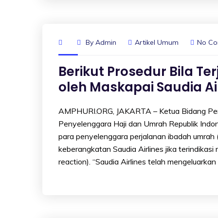
By
Admin
Artikel Umum
No C
Berikut Prosedur Bila T
oleh Maskapai Saudia Ai
AMPHURI.ORG, JAKARTA – Ketua Bidang Pen
Penyelenggara Haji dan Umrah Republik Ind
para penyelenggara perjalanan ibadah umrah (
keberangkatan Saudia Airlines jika terindikas
reaction). “Saudia Airlines telah mengeluarka