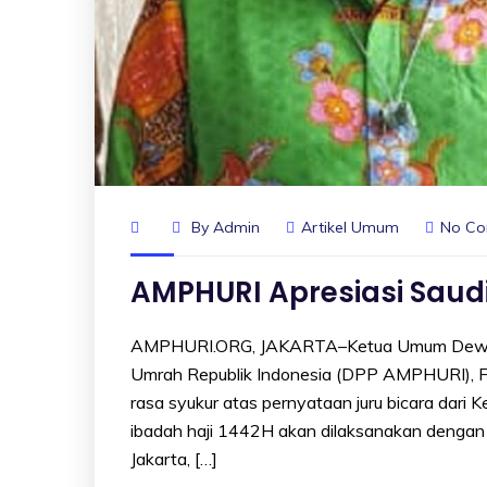
By
Admin
Artikel Umum
No C
AMPHURI Apresiasi Saud
AMPHURI.ORG, JAKARTA–Ketua Umum Dewan P
Umrah Republik Indonesia (DPP AMPHURI), F
rasa syukur atas pernyataan juru bicara dar
ibadah haji 1442H akan dilaksanakan dengan 
Jakarta, […]