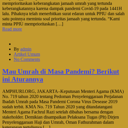
memprioritaskan keberangkatan jamaah umrah yang tertunda
keberangkatannya karena dampak pandemi Covid-19 pada 1441H
lalu. Pihaknya telah menerbitkan surat edaran untuk PPIU dan salah
satu poinnya meminta soal prioritas jamaah yang tertunda. “Kami
minta PPIU memprioritaskan […]
Read more
By
admin
Artikel Umum
No Comments
Mau Umrah di Masa Pandemi? Berikut
ini Aturannya
AMPHURI.ORG, JAKARTA–Keputusan Menteri Agama (KMA)
No. 719 tahun 2020 tentang Pedoman Penyelenggaraan Perjalanan
Ibadah Umrah pada Masa Pandemi Corona Virus Desease 2019
sudah terbit. KMA No. 719 Tahun 2020 yang ditandatangani
Menteri Agama Fachrul Razi setelah dibahas bersama dengan
stakeholder. Demikian disampaikan Pelaksana Tugas (Plt) Dirjen
Penyelenggaraan Haji dan Umrah, Oman Fathurahman dalam
keterangan tertulisnya […]