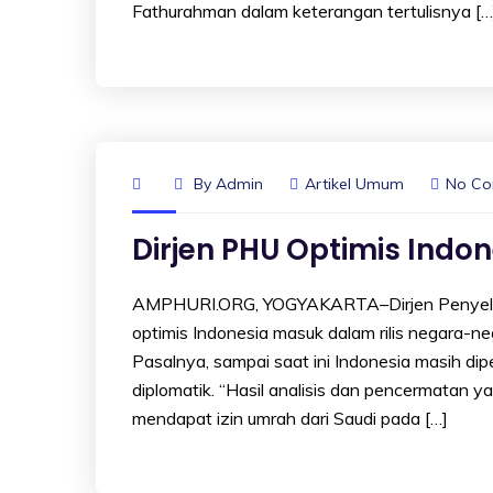
Fathurahman dalam keterangan tertulisnya […
By
Admin
Artikel Umum
No C
Dirjen PHU Optimis Indo
AMPHURI.ORG, YOGYAKARTA–Dirjen Penyelen
optimis Indonesia masuk dalam rilis negara-
Pasalnya, sampai saat ini Indonesia masih di
diplomatik. “Hasil analisis dan pencermatan 
mendapat izin umrah dari Saudi pada […]