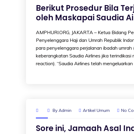
Berikut Prosedur Bila T
oleh Maskapai Saudia Ai
AMPHURI.ORG, JAKARTA – Ketua Bidang Pen
Penyelenggara Haji dan Umrah Republik Ind
para penyelenggara perjalanan ibadah umrah (
keberangkatan Saudia Airlines jika terindikas
reaction). “Saudia Airlines telah mengeluarka
By
Admin
Artikel Umum
No C
Sore ini, Jamaah Asal I