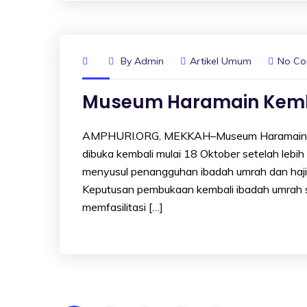
By
Admin
Artikel Umum
No C
Museum Haramain Kemba
AMPHURI.ORG, MEKKAH–Museum Haramain yang
dibuka kembali mulai 18 Oktober setelah lebih
menyusul penangguhan ibadah umrah dan haji 
Keputusan pembukaan kembali ibadah umrah s
memfasilitasi […]