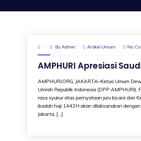
By
Admin
Artikel Umum
No C
AMPHURI Apresiasi Saud
AMPHURI.ORG, JAKARTA–Ketua Umum Dewan P
Umrah Republik Indonesia (DPP AMPHURI), F
rasa syukur atas pernyataan juru bicara dar
ibadah haji 1442H akan dilaksanakan dengan 
Jakarta, […]