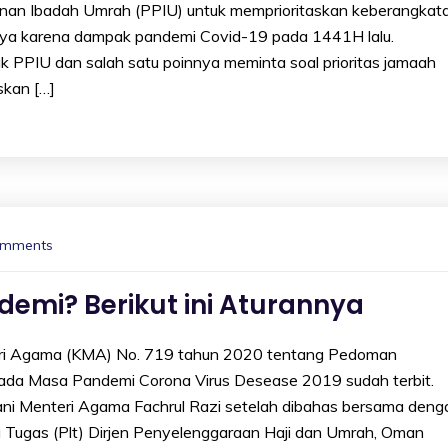
nan Ibadah Umrah (PPIU) untuk memprioritaskan keberangkat
ya karena dampak pandemi Covid-19 pada 1441H lalu.
k PPIU dan salah satu poinnya meminta soal prioritas jamaah
skan […]
omments
emi? Berikut ini Aturannya
 Agama (KMA) No. 719 tahun 2020 tentang Pedoman
ada Masa Pandemi Corona Virus Desease 2019 sudah terbit.
i Menteri Agama Fachrul Razi setelah dibahas bersama deng
 Tugas (Plt) Dirjen Penyelenggaraan Haji dan Umrah, Oman