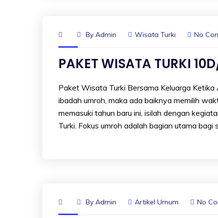
By
Admin
Wisata Turki
No Co
PAKET WISATA TURKI 10D
Paket Wisata Turki Bersama Keluarga Ketika A
ibadah umroh, maka ada baiknya memilih waktu
memasuki tahun baru ini, isilah dengan kegia
Turki. Fokus umroh adalah bagian utama bagi 
By
Admin
Artikel Umum
No C