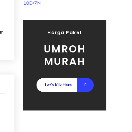
an
Harga Paket
UMROH
MURAH
Let’s Klik Here