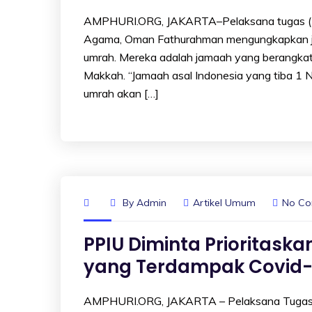
AMPHURI.ORG, JAKARTA–Pelaksana tugas (Pl
Agama, Oman Fathurahman mengungkapkan jama
umrah. Mereka adalah jamaah yang berangkat
Makkah. “Jamaah asal Indonesia yang tiba 1 
umrah akan […]
By
Admin
Artikel Umum
No C
PPIU Diminta Prioritas
yang Terdampak Covid-
AMPHURI.ORG, JAKARTA – Pelaksana Tugas (