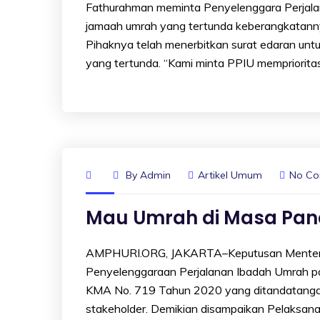
Fathurahman meminta Penyelenggara Perjala
jamaah umrah yang tertunda keberangkatann
Pihaknya telah menerbitkan surat edaran untu
yang tertunda. “Kami minta PPIU mempriorita
By
Admin
Artikel Umum
No C
Mau Umrah di Masa Pand
AMPHURI.ORG, JAKARTA–Keputusan Menteri
Penyelenggaraan Perjalanan Ibadah Umrah p
KMA No. 719 Tahun 2020 yang ditandatangan
stakeholder. Demikian disampaikan Pelaksana