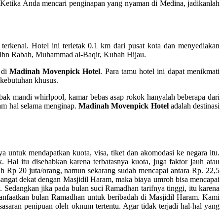
p. Ketika Anda mencari penginapan yang nyaman di Medina, jadikanlah
g terkenal. Hotel ini terletak 0.1 km dari pusat kota dan menyediakan
ilal Ibn Rabah, Muhammad al-Baqir, Kubah Hijau.
 di
Madinah Movenpick Hotel
. Para tamu hotel ini dapat menikmati
n kebutuhan khusus.
s), bak mandi whirlpool, kamar bebas asap rokok hanyalah beberapa dari
acam hal selama menginap.
Madinah Movenpick Hotel
adalah destinasi
 untuk mendapatkan kuota, visa, tiket dan akomodasi ke negara itu.
Hal itu disebabkan karena terbatasnya kuota, juga faktor jauh atau
h Rp 20 juta/orang, namun sekarang sudah mencapai antara Rp. 22,5
 sangat dekat dengan Masjidil Haram, maka biaya umroh bisa mencapai
a. Sedangkan jika pada bulan suci Ramadhan tarifnya tinggi, itu karena
manfaatkan bulan Ramadhan untuk beribadah di Masjidil Haram. Kami
asaran penipuan oleh oknum tertentu. Agar tidak terjadi hal-hal yang