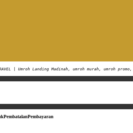
RAVEL | Umroh Landing Madinah, umroh murah, umroh promo,
uk
Pembatalan
Pembayaran