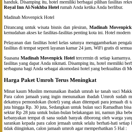
handuk. Disamping itu, hotel memiliki berbagai pilihan fasilitas
Royal Inn Al-Nokhba Hotel
rumah Anda ketika Anda berlibur.
Madinah Movenpick Hotel
Dirancang untuk wisata bisnis dan plesiran,
Madinah Movenpick
kemudahan akses ke fasilitas-fasilitas penting kota ini. Hotel moder
Pelayanan dan fasilitas hotel kelas satunya menggambarkan peng
fasilitas di tempat seperti layanan kamar 24 jam, WiFi gratis di sem
Suasana
Madinah Movenpick Hotel
tercermin di setiap kamarnya. 
fasilitas yang dapat Anda nikmati. Disamping itu, hotel memiliki b
serbaguna bagi Anda sebagai akomodasi hotel yang berkualitas di M
Harga Paket Umroh Terus Meningkat
Minat kaum Muslim menunaikan ibadah umrah ke tanah suci Makkah 
Para calon jamaah yang ingin menunaikan ibadah Umroh sudah menca
dekatnya pemondokan (hotel) yang akan ditempati para jemaah di 
juta hingga Rp. 30 juta, Sedangkan untuk bulan suci Ramadhan bisa
sektar Rp 28 juta untuk bulan-bulan belakangan ini, namun jika bebe
kebanyakan tempat di sana sudah banyak diborong oleh warga yan
sarankan kepada para calon jemaah untuk selalu berhati-hati setiap
tidak diinginkan, calon jamaah umroh agar memperhatikan 5 Hal :