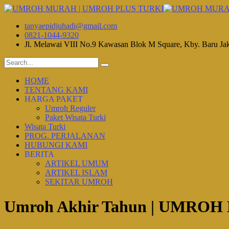
tanyaepidjuhadi@gmail.com
0821-1044-9320
Jl. Melawai VIII No.9 Kawasan Blok M Square, Kby. Baru Ja
HOME
TENTANG KAMI
HARGA PAKET
Umroh Reguler
Paket Wisata Turki
Wisata Turki
PROG. PERJALANAN
HUBUNGI KAMI
BERITA
ARTIKEL UMUM
ARTIKEL ISLAM
SEKITAR UMROH
Umroh Akhir Tahun | UMR