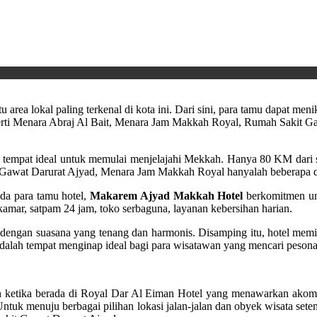
atu area lokal paling terkenal di kota ini. Dari sini, para tamu dapat me
perti Menara Abraj Al Bait, Menara Jam Makkah Royal, Rumah Sakit Ga
 tempat ideal untuk memulai menjelajahi Mekkah. Hanya 80 KM dari sin
t Gawat Darurat Ajyad, Menara Jam Makkah Royal hanyalah beberapa da
da para tamu hotel,
Makarem Ajyad Makkah Hotel
berkomitmen un
a kamar, satpam 24 jam, toko serbaguna, layanan kebersihan harian.
engan suasana yang tenang dan harmonis. Disamping itu, hotel memili
dalah tempat menginap ideal bagi para wisatawan yang mencari peso
etika berada di Royal Dar Al Eiman Hotel yang menawarkan akomodas
uk menuju berbagai pilihan lokasi jalan-jalan dan obyek wisata setempa