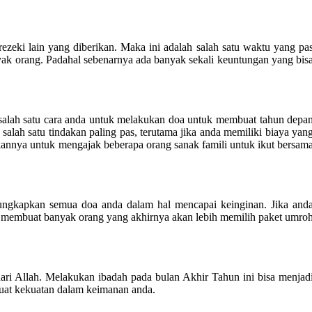
ezeki lain yang diberikan. Maka ini adalah salah satu waktu yang pa
yak orang. Padahal sebenarnya ada banyak sekali keuntungan yang bis
 salah satu cara anda untuk melakukan doa untuk membuat tahun depa
 salah satu tindakan paling pas, terutama jika anda memiliki biaya yan
akannya untuk mengajak beberapa orang sanak famili untuk ikut bersam
ungkapkan semua doa anda dalam hal mencapai keinginan. Jika and
a membuat banyak orang yang akhirnya akan lebih memilih paket umro
ari Allah. Melakukan ibadah pada bulan Akhir Tahun ini bisa menjad
buat kekuatan dalam keimanan anda.