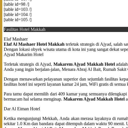
[table id=98 /]
[table id=103 /]
[table id=104 /]
[table id=105 /]
Fasilitas Hotel Makkah
Elaf Mashaer
Elaf Al Mashaer Hotel Makkah
terletak strategis di Ajyad, salah s
Dengan lokasi obyek wisata utama di kota ini yang sangat dekat se
Ajyad Makarim Hotel
Terletak strategis di Ajyad,
Makarem Ajyad Makkah Hotel
adalah
Anda yang ingin berjalan-jalan, Menara Abraj Al Bait, Rumah Saki
Dengan menawarkan pelayanan superior dan sejumlah fasilitas kepa
fasilitas hotel ini seperti layanan kamar 24 jam, WiFi gratis di semu
Para tamu dapat memilih dari 409 kamar yang semuanya dilengkapi d
bermacam hal selama menginap.
Makarem Ajyad Makkah Hotel
a
Dar Al Eiman Hotel
Ketika mengunjungi Mekkah, Anda akan merasa layaknya di rumah k
sekitar 1.0 Km dan bandara dapat ditempuh dalam waktu 90 menit. Unt