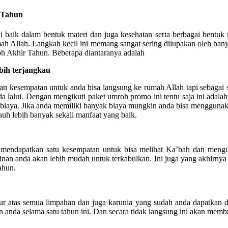
 Tahun
baik dalam bentuk materi dan juga kesehatan serta berbagai bentuk r
ah Allah. Langkah kecil ini memang sangat sering dilupakan oleh ban
h Akhir Tahun. Beberapa diantaranya adalah
bih terjangkau
an kesempatan untuk anda bisa langsung ke rumah Allah tapi sebagai
a lalui. Dengan mengikuti paket umroh promo ini tentu saja ini adalah
at biaya. Jika anda memiliki banyak biaya mungkin anda bisa menggun
auh lebih banyak sekali manfaat yang baik.
mendapatkan satu kesempatan untuk bisa melihat Ka’bah dan meng
an anda akan lebih mudah untuk terkabulkan. Ini juga yang akhirny
ahun.
r atas semua limpahan dan juga karunia yang sudah anda dapatkan d
n anda selama satu tahun ini. Dan secara tidak langsung ini akan mem