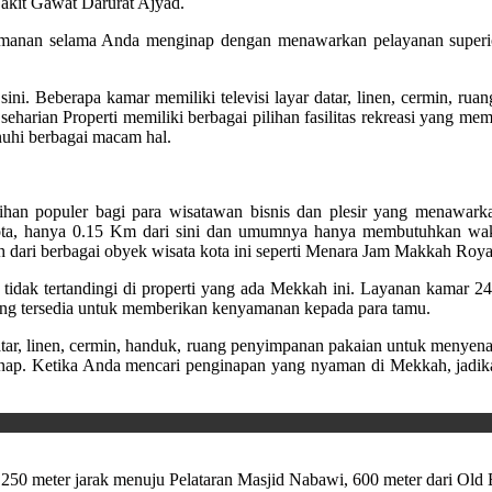
kit Gawat Darurat Ajyad.
nan selama Anda menginap dengan menawarkan pelayanan superior d
sini. Beberapa kamar memiliki televisi layar datar, linen, cermin, ru
seharian Properti memiliki berbagai pilihan fasilitas rekreasi yan
nuhi berbagai macam hal.
han populer bagi para wisatawan bisnis dan plesir yang menawarkan 
t kota, hanya 0.15 Km dari sini dan umumnya hanya membutuhkan wa
ngkah dari berbagai obyek wisata kota ini seperti Menara Jam Makkah R
idak tertandingi di properti yang ada Mekkah ini. Layanan kamar 24 
yang tersedia untuk memberikan kenyamanan kepada para tamu.
tar, linen, cermin, handuk, ruang penyimpanan pakaian untuk menyenang
p. Ketika Anda mencari penginapan yang nyaman di Mekkah, jadi
h, 250 meter jarak menuju Pelataran Masjid Nabawi, 600 meter dari O