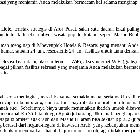
 rekreasi yang menjamin Anda melakukan bermacam hal selama mengina
 Hotel
terletak strategis di Area Pusat, salah satu daerah lokal palin
n ini terletak di sekitar obyek wisata populer kota ini seperti Masjid B
alaman menginap di Moevenpick Hotels & Resorts yang menanti Anda
ua kamar, satpam 24 jam, resepsionis 24 jam, fasilitas untuk tamu denga
televisi layar datar, akses internet – WiFi, akses internet WiFi (grati
erbagai pilihan fasilitas rekreasi yang menjamin Anda melakukan berm
edina.
terus meningkat, meski biayanya semakin mahal serta makin sulitnya
pai ribuan orang, dan saat ini biaya ibadah umroh pun terus naik. 
tanah suci. Sebelumnya biaya untuk menunaikan ibadah umroh dibawa
 mencapai Rp 35 Juta hingga Rp 46 juta/orang. Jika jarak penginapan
rapa kilometer agak jauh dari Masjidil Haram bisa sekitar Rp 22,5 jut
g berasal dari negara-negara di kawasan Arab, yang kebanyakan me
 kali akan menunaikan ibadah haji maupun umroh, agar tidak menjadi s