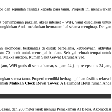
an sejumlah fasilitas kepada para tamu. Properti ini menawarkan
ang penyimpanan pakaian, akses internet – WiFi, yang disediakan untuk
g memungkinkan Anda melakukan bermacam hal selama menginap. Dengan
akomodasi berkualitas di distrik berbelanja, kebudayaan, aktivitas
ktu 70 menit untuk mencapai bandara. Sebagai sebuah tempat untuk
oyal, Makka auction, Rumah Sakit Gawat Darurat Ajyad.
jam, WiFi gratis di semua kamar, satpam 24 jam, resepsionis 24 jam,
kan semua tamu. Properti memiliki berbagai pilihan fasilitas rekreasi
kanlah
Makkah Clock Royal Tower, A Fairmont Hotel
rumah Anda
ld Bazaar, dan 200 meter jarak menuju Pemakaman Al Baqia. Akomodasi