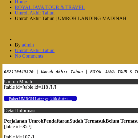
Home
ROYAL JAVA TOUR & TRAVEL
Umroh Akhir Tahun
Umroh Akhir Tahun | UMROH LANDING MADINAH
By
admin
Umroh Akhir Tahun
No Comments
082110449320 | Umroh Akhir Tahun | ROYAL JAVA TOUR & T
Umroh Murah
[table id=[table id=118 /] /]
Paket UMROH Lainnya, klik disini…
Detail Informasi
Perjalanan Umroh
Pendaftaran
Sudah Termasuk
Belum Termas
[table id=85 /]
[table id=107 /]