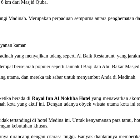
n 6 km dari Masjid Quba.
jungi Madinah. Merupakan perpaduan sempurna antara penghematan dan
.
ayanan kamar.
Madinah yang menyajikan udang seperti Al Baik Restaurant, yang jarak
ri tempat bersejarah populer seperti Jannatul Baqi dan Abu Bakar Masjed
ang utama, dan mereka tak sabar untuk menyambut Anda di Madinah.
etika berada di
Royal Inn Al-Nokhba Hotel
yang menawarkan akomoda
h kota yang aktif ini. Dengan adanya obyek wisata utama kota ini se
idak tertandingi di hotel Medina ini. Untuk kenyamanan para tamu, ho
 dengan kebutuhan khusus.
a dirancang dengan citarasa tinggi. Banyak diantaranya memberikan ke