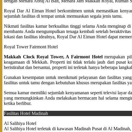
dengan Menara Abraj Al Bait, Menara Jam Makkah Royal, Rumah Sa
Royal Dar Al Eiman Hotel berkomitmen untuk memastikan kenyama
sejumlah fasilitas di tempat untuk memuaskan segala jenis tamu.
Nikmati fasilitas kamar berkualitas tinggi selama Anda menginap di 
membantu Anda mengumpulkan tenaga kembali setelah beraktivitas 
lokasi dan fasilitas idealnya, Royal Dar Al Eiman Hotel dapat meme
Royal Tower Fairmont Hotel
Makkah Clock Royal Tower, A Fairmont Hotel
merupakan pili
keagamaan di Mekkah. Properti ini tidak terlalu jauh dari pusa
beristirahat dan bersantai, properti ini terletak hanya beberapa la
Gunakan kesempatan untuk menikmati pelayanan dan fasilitas yang t
fasilitas untuk tamu dengan kebutuhan khusus merupakan fasilitas 
Semua kamar memiliki sejumlah kenyamanan seperti televisi layar da
yang memungkinkan Anda melakukan bermacam hal selama mengina
ketika berlibur.
Fasilitas Hotel Madinah
Al Salihiya Hotel
Al Salihiya Hotel terletak di kawasan Madinah Pusat di Al Madina