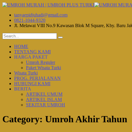
tanyaepidjuhadi@gmail.com
0821-1044-9320
Jl. Melawai VIII No.9 Kawasan Blok M Square, Kby. Baru Ja
HOME
TENTANG KAMI
HARGA PAKET
Umroh Reguler
Paket Wisata Turki
Wisata Turki
PROG. PERJALANAN
HUBUNGI KAMI
BERITA
ARTIKEL UMUM
ARTIKEL ISLAM
SEKITAR UMROH
Category:
Umroh Akhir Tahun