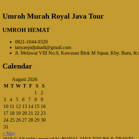
Umroh Murah Royal Java Tour
UMROH HEMAT
0821-1044-9320
tanyaepidjuhadi@gmail.com
Jl. Melawai VIII No.9, Kawasan Blok M Squar, Kby. Baru, Kot
Calendar
August 2026
M
T
W
T
F
S
S
1
2
3
4
5
6
7
8
9
10
11
12
13
14
15
16
17
18
19
20
21
22
23
24
25
26
27
28
29
30
31
« May
2019 © All rights reserved by ROYAL JAVA TOURS & TRAVEL