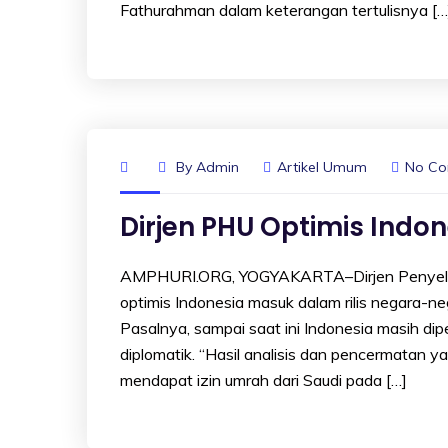
Fathurahman dalam keterangan tertulisnya […
By
Admin
Artikel Umum
No C
Dirjen PHU Optimis Indo
AMPHURI.ORG, YOGYAKARTA–Dirjen Penyelen
optimis Indonesia masuk dalam rilis negara-
Pasalnya, sampai saat ini Indonesia masih di
diplomatik. “Hasil analisis dan pencermatan 
mendapat izin umrah dari Saudi pada […]