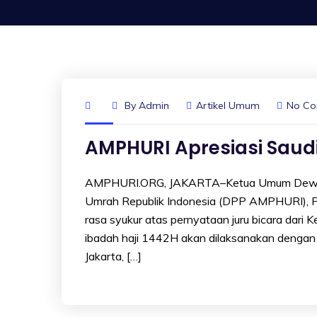
By
Admin
Artikel Umum
No C
AMPHURI Apresiasi Saud
AMPHURI.ORG, JAKARTA–Ketua Umum Dewan P
Umrah Republik Indonesia (DPP AMPHURI), F
rasa syukur atas pernyataan juru bicara dar
ibadah haji 1442H akan dilaksanakan dengan 
Jakarta, […]