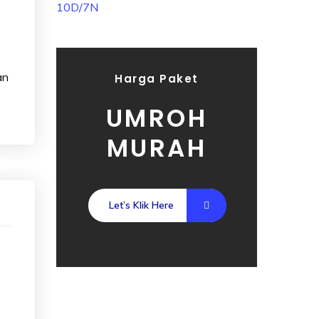
an
Harga Paket
UMROH
MURAH
Let’s Klik Here