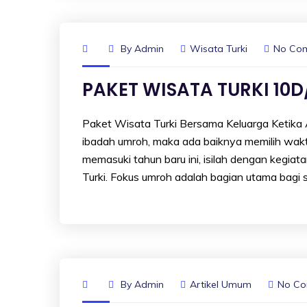
By
Admin
Wisata Turki
No Co
PAKET WISATA TURKI 10D
Paket Wisata Turki Bersama Keluarga Ketika A
ibadah umroh, maka ada baiknya memilih waktu
memasuki tahun baru ini, isilah dengan kegia
Turki. Fokus umroh adalah bagian utama bagi 
By
Admin
Artikel Umum
No C