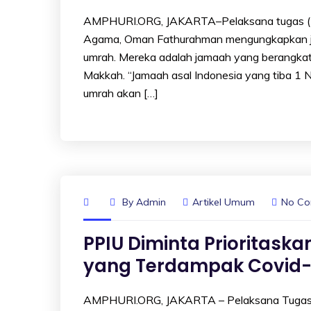
AMPHURI.ORG, JAKARTA–Pelaksana tugas (Pl
Agama, Oman Fathurahman mengungkapkan jama
umrah. Mereka adalah jamaah yang berangkat
Makkah. “Jamaah asal Indonesia yang tiba 1 
umrah akan […]
By
Admin
Artikel Umum
No C
PPIU Diminta Prioritas
yang Terdampak Covid-
AMPHURI.ORG, JAKARTA – Pelaksana Tugas (