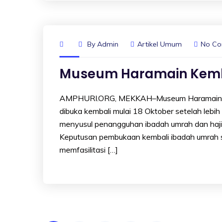
By
Admin
Artikel Umum
No C
Museum Haramain Kemba
AMPHURI.ORG, MEKKAH–Museum Haramain yang
dibuka kembali mulai 18 Oktober setelah lebih
menyusul penangguhan ibadah umrah dan haji 
Keputusan pembukaan kembali ibadah umrah s
memfasilitasi […]