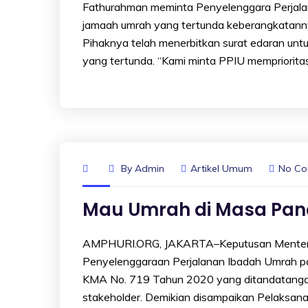
Fathurahman meminta Penyelenggara Perjala
jamaah umrah yang tertunda keberangkatann
Pihaknya telah menerbitkan surat edaran untu
yang tertunda. “Kami minta PPIU mempriorita
By
Admin
Artikel Umum
No C
Mau Umrah di Masa Pand
AMPHURI.ORG, JAKARTA–Keputusan Menteri
Penyelenggaraan Perjalanan Ibadah Umrah p
KMA No. 719 Tahun 2020 yang ditandatangan
stakeholder. Demikian disampaikan Pelaksana