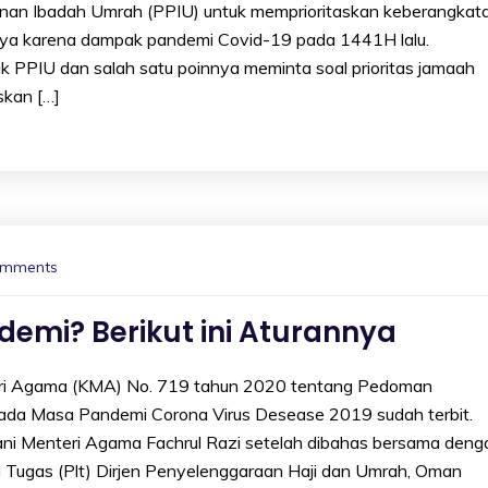
nan Ibadah Umrah (PPIU) untuk memprioritaskan keberangkat
ya karena dampak pandemi Covid-19 pada 1441H lalu.
k PPIU dan salah satu poinnya meminta soal prioritas jamaah
skan […]
omments
emi? Berikut ini Aturannya
 Agama (KMA) No. 719 tahun 2020 tentang Pedoman
ada Masa Pandemi Corona Virus Desease 2019 sudah terbit.
i Menteri Agama Fachrul Razi setelah dibahas bersama deng
 Tugas (Plt) Dirjen Penyelenggaraan Haji dan Umrah, Oman