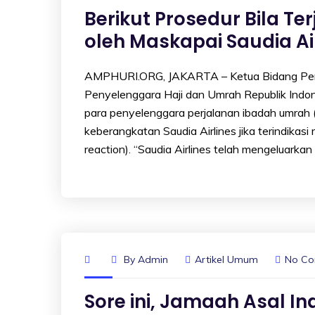
Berikut Prosedur Bila T
oleh Maskapai Saudia Ai
AMPHURI.ORG, JAKARTA – Ketua Bidang Pen
Penyelenggara Haji dan Umrah Republik Ind
para penyelenggara perjalanan ibadah umrah (
keberangkatan Saudia Airlines jika terindikas
reaction). “Saudia Airlines telah mengeluarka
By
Admin
Artikel Umum
No C
Sore ini, Jamaah Asal I