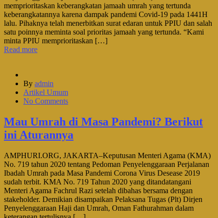
memprioritaskan keberangkatan jamaah umrah yang tertunda
keberangkatannya karena dampak pandemi Covid-19 pada 1441H
lalu. Pihaknya telah menerbitkan surat edaran untuk PPIU dan salah
satu poinnya meminta soal prioritas jamaah yang tertunda. “Kami
minta PPIU memprioritaskan […]
Read more
By
admin
Artikel Umum
No Comments
Mau Umrah di Masa Pandemi? Berikut
ini Aturannya
AMPHURI.ORG, JAKARTA–Keputusan Menteri Agama (KMA)
No. 719 tahun 2020 tentang Pedoman Penyelenggaraan Perjalanan
Ibadah Umrah pada Masa Pandemi Corona Virus Desease 2019
sudah terbit. KMA No. 719 Tahun 2020 yang ditandatangani
Menteri Agama Fachrul Razi setelah dibahas bersama dengan
stakeholder. Demikian disampaikan Pelaksana Tugas (Plt) Dirjen
Penyelenggaraan Haji dan Umrah, Oman Fathurahman dalam
keterangan tertulisnya […]