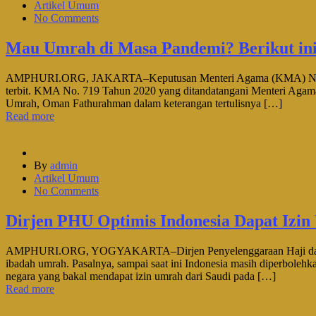
Artikel Umum
No Comments
Mau Umrah di Masa Pandemi? Berikut in
AMPHURI.ORG, JAKARTA–Keputusan Menteri Agama (KMA) No. 719 
terbit. KMA No. 719 Tahun 2020 yang ditandatangani Menteri Agama 
Umrah, Oman Fathurahman dalam keterangan tertulisnya […]
Read more
By
admin
Artikel Umum
No Comments
Dirjen PHU Optimis Indonesia Dapat Izi
AMPHURI.ORG, YOGYAKARTA–Dirjen Penyelenggaraan Haji dan Umra
ibadah umrah. Pasalnya, sampai saat ini Indonesia masih diperboleh
negara yang bakal mendapat izin umrah dari Saudi pada […]
Read more