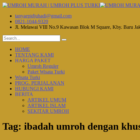
tanyaepidjuhadi@gmail.com
0821-1044-9320
Jl. Melawai VIII No.9 Kawasan Blok M Square, Kby. Baru Ja
HOME
TENTANG KAMI
HARGA PAKET
Umroh Reguler
Paket Wisata Turki
Wisata Turki
PROG. PERJALANAN
HUBUNGI KAMI
BERITA
ARTIKEL UMUM
ARTIKEL ISLAM
SEKITAR UMROH
Tag:
ibadah umroh dengan khu