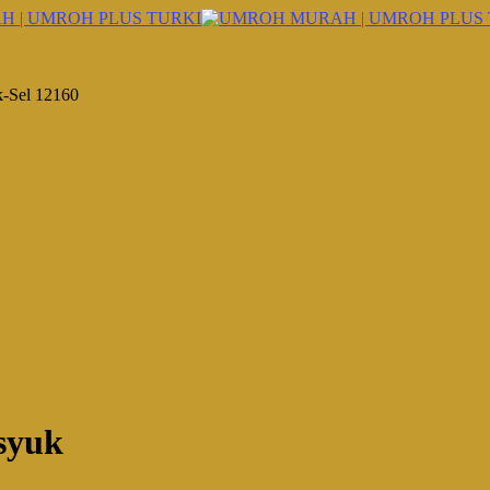
k-Sel 12160
syuk