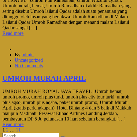
& TRAVEL | Umroh Full Ramadhan, Umroh Nuzulul Quran,
Umroh murah, hemat, Umroh Ramadhan di akhir Ramadhan yang
sering disebut Umroh lailatul Qadar adalah suatu penantian yang
ditunggu oleh insan yang bertakwa. Umroh Ramadhan di Malam
Lailatul Qadar Umroh Ramadhan dengan menanti malam Lailatul
Qadar sangat […]
Read more
By
admin
Uncategorized
No Comments
UMROH MURAH APRIL
UMROH MURAH ROYAL JAVA TRAVEL | Umroh hemat,
umroh promo, umroh plus turki, umroh plus city tour turki, umroh
plus aqso, umroh plus aqsha, paket umroh promo, Umroh Murah
April (gratis perlengkapan). Hotel Bintang 4 dan 5 baik di Makkah
maupun Madinah. Pesawat Etihad Airlines Landing Jeddah,
pembayaran DP 5 Jt, pelunasan 10 hari sebelum berangkat. […]
Read more
1
2
…
11