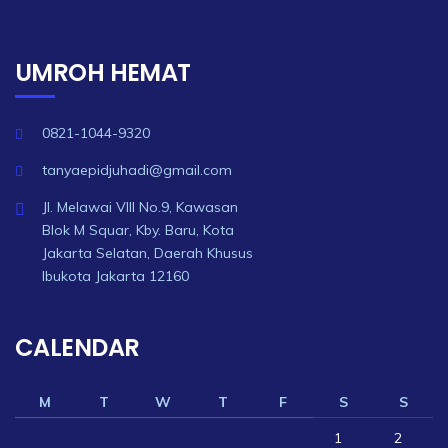
UMROH HEMAT
0821-1044-9320
tanyaepidjuhadi@gmail.com
Jl. Melawai VIII No.9, Kawasan
Blok M Squar, Kby. Baru, Kota
Jakarta Selatan, Daerah Khusus
Ibukota Jakarta 12160
CALENDAR
M
T
W
T
F
S
S
1
2