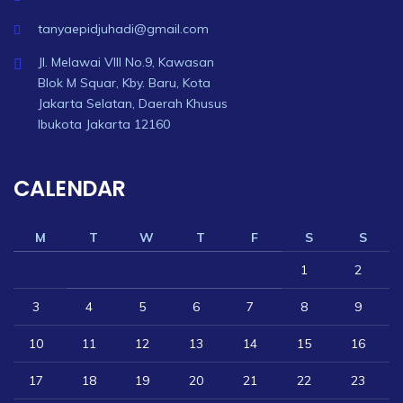
tanyaepidjuhadi@gmail.com
Jl. Melawai VIII No.9, Kawasan
Blok M Squar, Kby. Baru, Kota
Jakarta Selatan, Daerah Khusus
Ibukota Jakarta 12160
CALENDAR
M
T
W
T
F
S
S
1
2
3
4
5
6
7
8
9
10
11
12
13
14
15
16
17
18
19
20
21
22
23