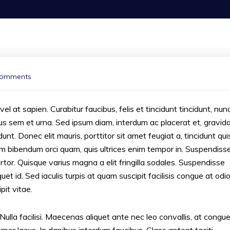
omments
 at sapien. Curabitur faucibus, felis et tincidunt tincidunt, nun
acus sem et urna. Sed ipsum diam, interdum ac placerat et, gravid
unt. Donec elit mauris, porttitor sit amet feugiat a, tincidunt qui
llam bibendum orci quam, quis ultrices enim tempor in. Suspendiss
tortor. Quisque varius magna a elit fringilla sodales. Suspendisse
uet id. Sed iaculis turpis at quam suscipit facilisis congue at odio
pit vitae.
la facilisi. Maecenas aliquet ante nec leo convallis, at congu
corper lacus. In dapibus interdum faucibus. Class aptent taciti