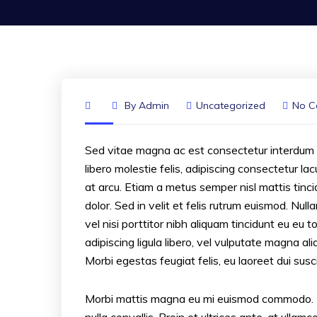
By
Admin
Uncategorized
No C
Sed vitae magna ac est consectetur interdum vel
libero molestie felis, adipiscing consectetur l
at arcu. Etiam a metus semper nisl mattis tincid
dolor. Sed in velit et felis rutrum euismod. Nu
vel nisi porttitor nibh aliquam tincidunt eu eu 
adipiscing ligula libero, vel vulputate magna aliq
Morbi egestas feugiat felis, eu laoreet dui susci
Morbi mattis magna eu mi euismod commodo. Nul
nulla convallis. Proin et ultrices ante, at ullam