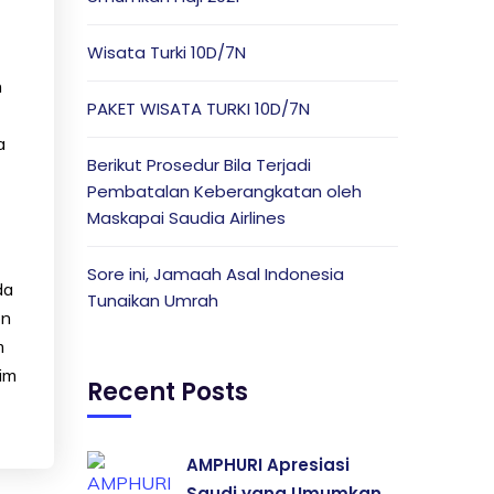
Wisata Turki 10D/7N
n
PAKET WISATA TURKI 10D/7N
a
Berikut Prosedur Bila Terjadi
Pembatalan Keberangkatan oleh
Maskapai Saudia Airlines
Sore ini, Jamaah Asal Indonesia
da
Tunaikan Umrah
on
m
nim
Recent Posts
AMPHURI Apresiasi
Saudi yang Umumkan