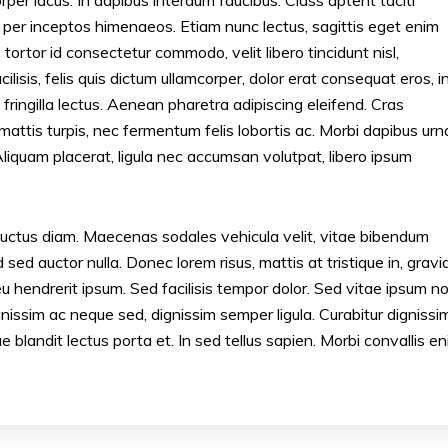
, per inceptos himenaeos. Etiam nunc lectus, sagittis eget enim
tortor id consectetur commodo, velit libero tincidunt nisl,
cilisis, felis quis dictum ullamcorper, dolor erat consequat eros, i
fringilla lectus. Aenean pharetra adipiscing eleifend. Cras
mattis turpis, nec fermentum felis lobortis ac. Morbi dapibus urn
liquam placerat, ligula nec accumsan volutpat, libero ipsum
l, luctus diam. Maecenas sodales vehicula velit, vitae bibendum
 sed auctor nulla. Donec lorem risus, mattis at tristique in, gravi
u hendrerit ipsum. Sed facilisis tempor dolor. Sed vitae ipsum n
gnissim ac neque sed, dignissim semper ligula. Curabitur dignissi
blandit lectus porta et. In sed tellus sapien. Morbi convallis e