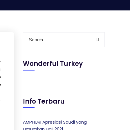
c
Wonderful Turkey
a
s
e
.
Info Terbaru
AMPHURI Apresiasi Saudi yang
e
Umumkan Haji 2021