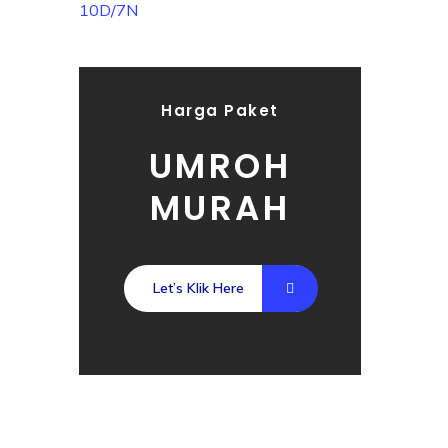
Harga Paket
UMROH
MURAH
Let’s Klik Here