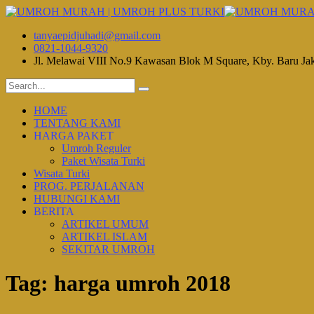
tanyaepidjuhadi@gmail.com
0821-1044-9320
Jl. Melawai VIII No.9 Kawasan Blok M Square, Kby. Baru Ja
HOME
TENTANG KAMI
HARGA PAKET
Umroh Reguler
Paket Wisata Turki
Wisata Turki
PROG. PERJALANAN
HUBUNGI KAMI
BERITA
ARTIKEL UMUM
ARTIKEL ISLAM
SEKITAR UMROH
Tag:
harga umroh 2018