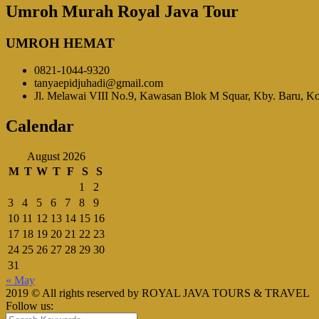
Umroh Murah Royal Java Tour
UMROH HEMAT
0821-1044-9320
tanyaepidjuhadi@gmail.com
Jl. Melawai VIII No.9, Kawasan Blok M Squar, Kby. Baru, Kot
Calendar
August 2026
M
T
W
T
F
S
S
1
2
3
4
5
6
7
8
9
10
11
12
13
14
15
16
17
18
19
20
21
22
23
24
25
26
27
28
29
30
31
« May
2019 © All rights reserved by ROYAL JAVA TOURS & TRAVEL
Follow us: