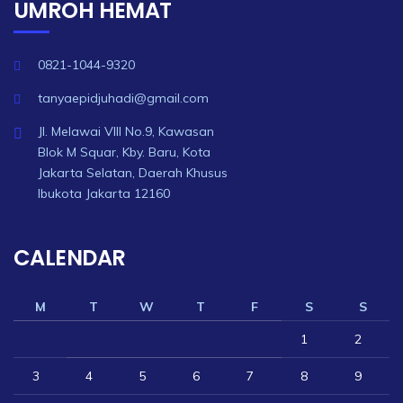
UMROH HEMAT
0821-1044-9320
tanyaepidjuhadi@gmail.com
Jl. Melawai VIII No.9, Kawasan
Blok M Squar, Kby. Baru, Kota
Jakarta Selatan, Daerah Khusus
Ibukota Jakarta 12160
CALENDAR
M
T
W
T
F
S
S
1
2
3
4
5
6
7
8
9