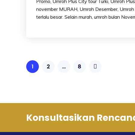
Promo, Umroh Plus City tour Turki, Umroh Pl
november MURAH, Umroh Desember, Umroh akh
terlalu besar. Selain murah, umroh bulan Nove
1
2
…
8
Konsultasikan Rencan