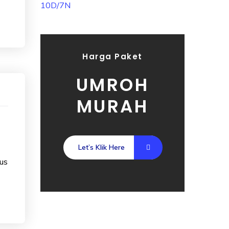
Harga Paket
UMROH
MURAH
Let’s Klik Here
us