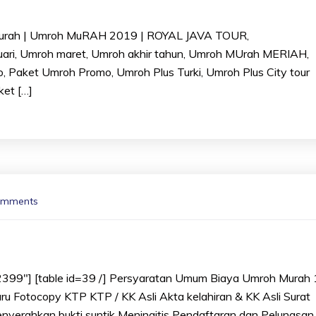
murah | Umroh MuRAH 2019 | ROYAL JAVA TOUR,
ari, Umroh maret, Umroh akhir tahun, Umroh MUrah MERIAH,
Paket Umroh Promo, Umroh Plus Turki, Umroh Plus City tour
ket […]
omments
399″] [table id=39 /] Persyaratan Umum Biaya Umroh Murah
ru Fotocopy KTP KTP / KK Asli Akta kelahiran & KK Asli Surat
enyerahkan bukti suntik Meningitis Pendaftaran dan Pelunasan