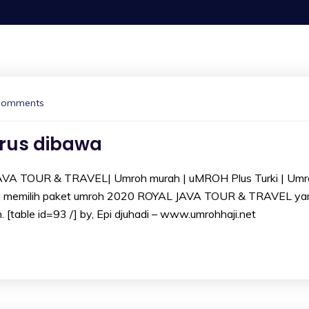
Comments
rus dibawa
AVA TOUR & TRAVEL| Umroh murah | uMROH Plus Turki | Umr
a memilih paket umroh 2020 ROYAL JAVA TOUR & TRAVEL ya
. [table id=93 /] by, Epi djuhadi – www.umrohhaji.net