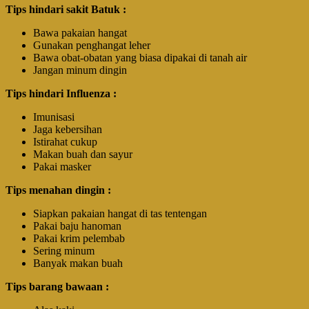
Tips hindari sakit Batuk :
Bawa pakaian hangat
Gunakan penghangat leher
Bawa obat-obatan yang biasa dipakai di tanah air
Jangan minum dingin
Tips hindari Influenza :
Imunisasi
Jaga kebersihan
Istirahat cukup
Makan buah dan sayur
Pakai masker
Tips menahan dingin :
Siapkan pakaian hangat di tas tentengan
Pakai baju hanoman
Pakai krim pelembab
Sering minum
Banyak makan buah
Tips barang bawaan :