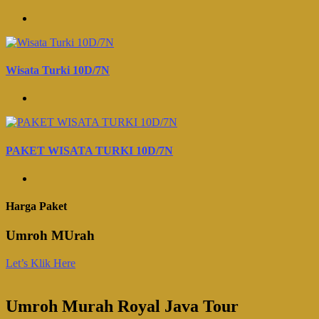
Wisata Turki 10D/7N
PAKET WISATA TURKI 10D/7N
Harga Paket
Umroh MUrah
Let’s Klik Here
Umroh Murah Royal Java Tour