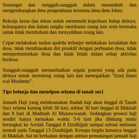
Semangat dan sungguh-sungguh dalam menambah dan
mengembangkan ilmu pengetahuan terutama ilmu-ilmu Islam.
Bekerja keras dan tekun untuk memenuhi keperluan hidup dirinya,
keluarganya dan dalam rangka membantu orang lain serta berusaha
untuk tidak membebani dan menyulitkan orang lain.
Cepat melakukan taubat apabila terlanjur melakukan kesalahan dan
dosa, tidak membiasakan diri proaktif dengan perbuatan dosa, tidak
mempertontonkan dosa dan tidak betah dalam setiap aktivitas
berdosa.
Sungguh-sungguh memanfaatkan segala potensi yang ada pada
dirinya untuk menolong orang lain dan menegakkan “Izzul Islam
wal Muslimin”.
Tips belanja dan menelpon selama di tanah suci
Jamaah Haji yang melaksanakan ibadah haji akan tinggal di Tanah
Suci selama kurang lebih 38 hari, sekitar 30 hari tinggal di Makkah
dan 8 hari di Madinah Al Munawwarah. Sedangkan prosesi haji
sendiri hanya memakan waktu 5-6 hari jika dihitung mulai
berangkat ke Arofah Tanggal 8 Dzulhijjah sampai selesai melontar
jumrah pada Tanggal 13 Dzulhijjah. Kenapa begitu lamanya tinggal
di Makkah, hal ini berkaitan dengan antrian pemulangan jamaah haji