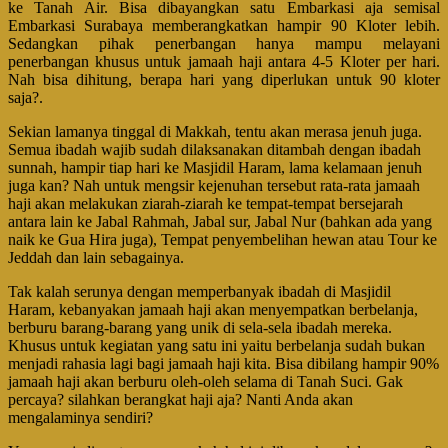
ke Tanah Air. Bisa dibayangkan satu Embarkasi aja semisal
Embarkasi Surabaya memberangkatkan hampir 90 Kloter lebih.
Sedangkan pihak penerbangan hanya mampu melayani
penerbangan khusus untuk jamaah haji antara 4-5 Kloter per hari.
Nah bisa dihitung, berapa hari yang diperlukan untuk 90 kloter
saja?.
Sekian lamanya tinggal di Makkah, tentu akan merasa jenuh juga.
Semua ibadah wajib sudah dilaksanakan ditambah dengan ibadah
sunnah, hampir tiap hari ke Masjidil Haram, lama kelamaan jenuh
juga kan? Nah untuk mengsir kejenuhan tersebut rata-rata jamaah
haji akan melakukan ziarah-ziarah ke tempat-tempat bersejarah
antara lain ke Jabal Rahmah, Jabal sur, Jabal Nur (bahkan ada yang
naik ke Gua Hira juga), Tempat penyembelihan hewan atau Tour ke
Jeddah dan lain sebagainya.
Tak kalah serunya dengan memperbanyak ibadah di Masjidil
Haram, kebanyakan jamaah haji akan menyempatkan berbelanja,
berburu barang-barang yang unik di sela-sela ibadah mereka.
Khusus untuk kegiatan yang satu ini yaitu berbelanja sudah bukan
menjadi rahasia lagi bagi jamaah haji kita. Bisa dibilang hampir 90%
jamaah haji akan berburu oleh-oleh selama di Tanah Suci. Gak
percaya? silahkan berangkat haji aja? Nanti Anda akan
mengalaminya sendiri?