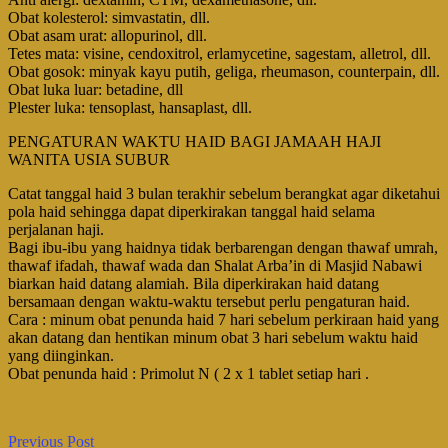
Obat kolesterol: simvastatin, dll.
Obat asam urat: allopurinol, dll.
Tetes mata: visine, cendoxitrol, erlamycetine, sagestam, alletrol, dll.
Obat gosok: minyak kayu putih, geliga, rheumason, counterpain, dll.
Obat luka luar: betadine, dll
Plester luka: tensoplast, hansaplast, dll.
PENGATURAN WAKTU HAID BAGI JAMAAH HAJI
WANITA USIA SUBUR
Catat tanggal haid 3 bulan terakhir sebelum berangkat agar diketahui
pola haid sehingga dapat diperkirakan tanggal haid selama
perjalanan haji.
Bagi ibu-ibu yang haidnya tidak berbarengan dengan thawaf umrah,
thawaf ifadah, thawaf wada dan Shalat Arba’in di Masjid Nabawi
biarkan haid datang alamiah. Bila diperkirakan haid datang
bersamaan dengan waktu-waktu tersebut perlu pengaturan haid.
Cara : minum obat penunda haid 7 hari sebelum perkiraan haid yang
akan datang dan hentikan minum obat 3 hari sebelum waktu haid
yang diinginkan.
Obat penunda haid : Primolut N ( 2 x 1 tablet setiap hari .
Previous Post