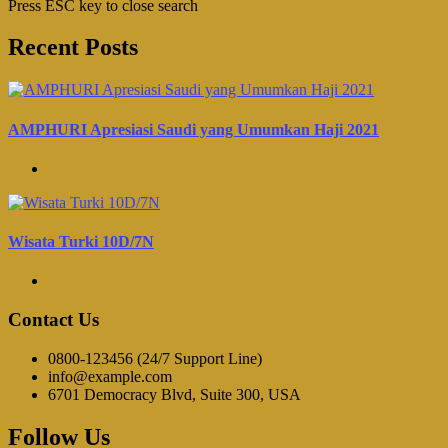
Press ESC key to close search
Recent Posts
AMPHURI Apresiasi Saudi yang Umumkan Haji 2021
Wisata Turki 10D/7N
Contact Us
0800-123456 (24/7 Support Line)
info@example.com
6701 Democracy Blvd, Suite 300, USA
Follow Us