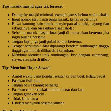
Tips masuk masjid agar tak tersesat
:
Datang ke masjid minimal setengah jam sebelum waktu shalat
Ingat nomor atau nama pintu masuk, kenali seperlunya
Bawa kantong kain untuk menyimpan alas kaki, payung dan
sebagainya, dan bisa dibawa saat sholat.
Sebelum masuk masjid buat janji di mana akan bertemu jika
ingin pulang bersama.
Jangan lupa juga janji pukul berapa bertemu.
Tempat berkumpul bisa dipasangi bendera rombongan tinggi-
tinggi agar mudah dilihat dari kejauhan.
Membuat identitas unik rombongan, bisa dengan selempang,
slayer, atau pita di jilbab.
Tips Mencium Hajar Aswad
:
Ambil waktu yang kondisi sekitar ka’bah tidak terlalu padat
Pastikan fisik kuat
Jangan bawa barang berharga
Pastikan cara berpakaian ihram benar dan kuat
Jangan gunakan joki
Tidak lama-lama
Hindari menyakiti sesama jamaah