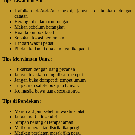
Tips Tawaf dan Sai`
:
Hafalkan do’a-do’a singkat, jangan disibukkan dengan
catatan
Berangkat dalam rombongan
Makan sebelum berangkat
Buat kelompok kecil
Sepakati lokasi pertemuan
Hindari waktu padat
Pindah ke lantai dua dan tiga jika padat
Tips Menyimpan Uang
:
Tukarkan dengan uang pecahan
Jangan letakkan uang di satu tempat
Jangan buka dompet di tempat umum
Titipkan di safety box jika banyak
Ke masjid bawa uang secukupnya
Tips di Pondokan
:
Mandi 2-3 jam sebelum waktu shalat
Jangan naik lift sendiri
Simpan barang di tempat aman
Matikan peralatan listrik jika pergi
Matikan peralatan masak jika pergi