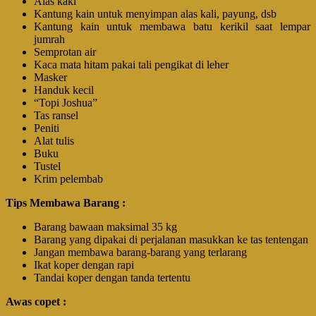
Alas kaki
Kantung kain untuk menyimpan alas kali, payung, dsb
Kantung kain untuk membawa batu kerikil saat lempar
jumrah
Semprotan air
Kaca mata hitam pakai tali pengikat di leher
Masker
Handuk kecil
“Topi Joshua”
Tas ransel
Peniti
Alat tulis
Buku
Tustel
Krim pelembab
Tips Membawa Barang :
Barang bawaan maksimal 35 kg
Barang yang dipakai di perjalanan masukkan ke tas tentengan
Jangan membawa barang-barang yang terlarang
Ikat koper dengan rapi
Tandai koper dengan tanda tertentu
Awas copet :