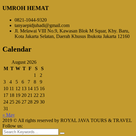
UMROH HEMAT
0821-1044-9320
tanyaepidjuhadi@gmail.com
Jl. Melawai VIII No.9, Kawasan Blok M Squar, Kby. Baru,
Kota Jakarta Selatan, Daerah Khusus Ibukota Jakarta 12160
Calendar
August 2026
M
T
W
T
F
S
S
1
2
3
4
5
6
7
8
9
10
11
12
13
14
15
16
17
18
19
20
21
22
23
24
25
26
27
28
29
30
31
« May
2019 © All rights reserved by ROYAL JAVA TOURS & TRAVEL
Follow us: