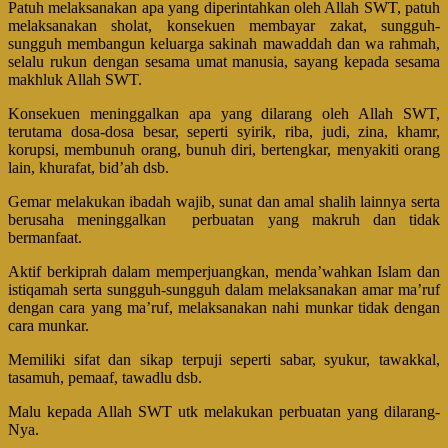
Patuh melaksanakan apa yang diperintahkan oleh Allah SWT, patuh
melaksanakan sholat, konsekuen membayar zakat, sungguh-
sungguh membangun keluarga sakinah mawaddah dan wa rahmah,
selalu rukun dengan sesama umat manusia, sayang kepada sesama
makhluk Allah SWT.
Konsekuen meninggalkan apa yang dilarang oleh Allah SWT,
terutama dosa-dosa besar, seperti syirik, riba, judi, zina, khamr,
korupsi, membunuh orang, bunuh diri, bertengkar, menyakiti orang
lain, khurafat, bid’ah dsb.
Gemar melakukan ibadah wajib, sunat dan amal shalih lainnya serta
berusaha meninggalkan perbuatan yang makruh dan tidak
bermanfaat.
Aktif berkiprah dalam memperjuangkan, menda’wahkan Islam dan
istiqamah serta sungguh-sungguh dalam melaksanakan amar ma’ruf
dengan cara yang ma’ruf, melaksanakan nahi munkar tidak dengan
cara munkar.
Memiliki sifat dan sikap terpuji seperti sabar, syukur, tawakkal,
tasamuh, pemaaf, tawadlu dsb.
Malu kepada Allah SWT utk melakukan perbuatan yang dilarang-
Nya.