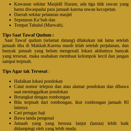
Kawasan sekitar Masjidil Haram, ada tiga titik rawan yang
harus diwaspadai para jamaah karena rawan kecopetan.
Daerah sekitar pelataran masjid
Seputaran Ka’bah dan
Tempat Tahalul (Marwah).
Tips Saat Tawaf Qudum :
Saat Tawaf qudum (selamat datang) dilakukan tak lama setelah
jamaah tiba di Makkah.Karena masih lelah setelah perjalanan, dan
banyak jamaah yang belum mengenali lokasi akibatnya banyak
yang tersesat, maka usahakan membuat kelompok kecil dan jangan
sampai terpisah.
Tips Agar tak Tersesat
:
Hafalkan lokasi pondokan
Catat nomor telepon dan atau alamat pondokan dan dibawa
saat meninggalkan pondokan
Berangkat dengan rombongan
Bila terpisah dari rombongan, ikut rombongan jamaah RI
lainnya
Cari petugas haji
Bawa tanda pengenal
Jamaah yang yang berusia lanjut (lansia) lebih baik
didampingi oleh yang lebih muda.