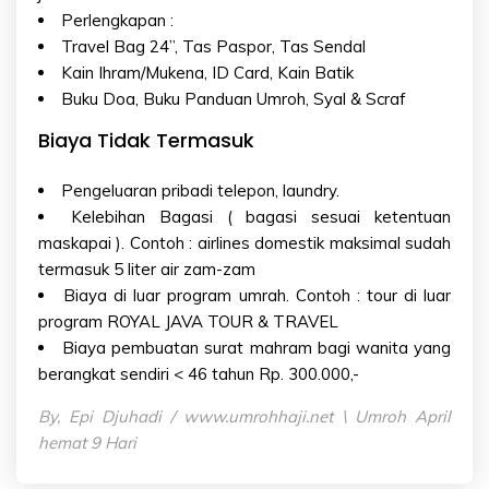
Perlengkapan :
Travel Bag 24”, Tas Paspor, Tas Sendal
Kain Ihram/Mukena, ID Card, Kain Batik
Buku Doa, Buku Panduan Umroh, Syal & Scraf
Biaya Tidak Termasuk
Pengeluaran pribadi telepon, laundry.
Kelebihan Bagasi ( bagasi sesuai ketentuan
maskapai ). Contoh : airlines domestik maksimal sudah
termasuk 5 liter air zam-zam
Biaya di luar program umrah. Contoh : tour di luar
program ROYAL JAVA TOUR & TRAVEL
Biaya pembuatan surat mahram bagi wanita yang
berangkat sendiri < 46 tahun Rp. 300.000,-
By, Epi Djuhadi / www.umrohhaji.net \ Umroh April
hemat 9 Hari