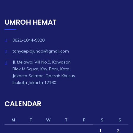
UMROH HEMAT
0821-1044-9320
tanyaepidjuhadi@gmail.com
Jl. Melawai VIII No.9, Kawasan
Blok M Squar, Kby. Baru, Kota
Jakarta Selatan, Daerah Khusus
Ibukota Jakarta 12160
CALENDAR
M
T
W
T
F
S
S
1
2