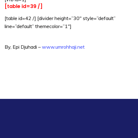
[table id=39 /]
[table id=42 /] [divider height=”30″ style=”default”
line=”default” themecolor=”1″]
By, Epi Djuhadi –
www.umrohhaji.net