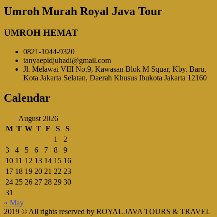
Umroh Murah Royal Java Tour
UMROH HEMAT
0821-1044-9320
tanyaepidjuhadi@gmail.com
Jl. Melawai VIII No.9, Kawasan Blok M Squar, Kby. Baru,
Kota Jakarta Selatan, Daerah Khusus Ibukota Jakarta 12160
Calendar
August 2026
M
T
W
T
F
S
S
1
2
3
4
5
6
7
8
9
10
11
12
13
14
15
16
17
18
19
20
21
22
23
24
25
26
27
28
29
30
31
« May
2019 © All rights reserved by ROYAL JAVA TOURS & TRAVEL