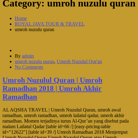
Category:
umroh nuzulu quran
Home
ROYAL JAVA TOUR & TRAVEL
umroh nuzulu quran
By
admin
umroh nuzulu quran
,
Umroh Nuzulul Qur'an
No Comments
Umroh Nuzulul Quran | Umroh
Ramadhan 2018 | Umroh Akhir
Ramadhan
AL AQSHA TRAVEL | Umroh Nuzulul Quran, umroh awal
ramadhan, umroh ramadhan, umroh lailatul qadar, umroh akhir
ramadhan. Momen terjadinya turun Al-Qur’an yang disebut pada
malam Lailatul Qadar [table id=66 /] [easy-pricing-table
id=”12622″] [table id=39 /] Umroh Ramadhan 2018 Menjemput
Umroh Nuzulul Quran Umroh Nuzulul Quran atau Umroh