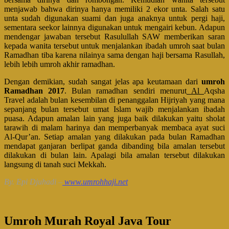
menjawab bahwa dirinya hanya memiliki 2 ekor unta. Salah satu
unta sudah digunakan suami dan juga anaknya untuk pergi haji,
sementara seekor lainnya digunakan untuk mengairi kebun. Adapun
mendengar jawaban tersebut Rasulullah SAW memberikan saran
kepada wanita tersebut untuk menjalankan ibadah umroh saat bulan
Ramadhan tiba karena nilainya sama dengan haji bersama Rasullah,
lebih lebih umroh akhir ramadhan.
Dengan demikian, sudah sangat jelas apa keutamaan dari
umroh
Ramadhan 2017
. Bulan ramadhan sendiri menurut
Al
Aqsha
Travel adalah bulan kesembilan di penanggalan Hijriyah yang mana
sepanjang bulan tersebut umat Islam wajib menjalankan ibadah
puasa. Adapun amalan lain yang juga baik dilakukan yaitu sholat
tarawih di malam harinya dan memperbanyak membaca ayat suci
Al-Qur’an. Setiap amalan yang dilakukan pada bulan Ramadhan
mendapat ganjaran berlipat ganda dibanding bila amalan tersebut
dilakukan di bulan lain. Apalagi bila amalan tersebut dilakukan
langsung di tanah suci Mekkah.
By. Epi Djuhadi –
www.umrohhaji.net
Umroh Murah Royal Java Tour