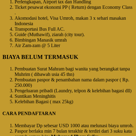
Perlengkapan, Airport tax dan Handling
Ticket pesawat ekonomi PP ( Return) dengan Economy Class
.
Akomodasi hotel, Visa Umroh, makan 3 x sehari masakan
Indonesia
Transportasi Bus Full AC.
Guide (Muthawif), ziarah (city tour).
Bimbingan Manasik umrah
Air Zam-zam @ 5 Liter
BIAYA BELUM TERMASUK
Pembuatan Surat Mahram bagi wanita yang berangkat tanpa
Muhrim ( dibawah usia 45 thn)
Pembuatan paspor & penambahan nama dalam paspor ( Rp.
250.000)
Pengeluaran pribadi (Laundry, telpon & kelebihan bagasi dll)
Suntikan Meninghitis
Kelebihan Bagasi ( max 25kg)
CARA PENDAFTARAN
Membayar Dp sebesar USD 1000 atau melunasi biaya umroh.
Paspor berlaku min 7 bulan terakhir & terdiri dari 3 suku kata