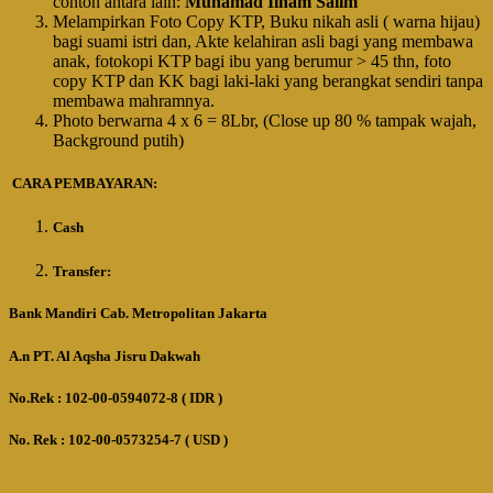
contoh antara lain:
Muhamad Ilham Salim
Melampirkan Foto Copy KTP, Buku nikah asli ( warna hijau)
bagi suami istri dan, Akte kelahiran asli bagi yang membawa
anak, fotokopi KTP bagi ibu yang berumur > 45 thn, foto
copy KTP dan KK bagi laki-laki yang berangkat sendiri tanpa
membawa mahramnya.
Photo berwarna 4 x 6 = 8Lbr, (Close up 80 % tampak wajah,
Background putih)
CARA PEMBAYARAN:
Cash
Transfer:
Bank Mandiri Cab. Metropolitan Jakarta
A.n PT. Al Aqsha Jisru Dakwah
No.Rek : 102-00-0594072-8 ( IDR )
No. Rek : 102-00-0573254-7 ( USD )