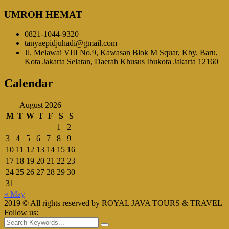
UMROH HEMAT
0821-1044-9320
tanyaepidjuhadi@gmail.com
Jl. Melawai VIII No.9, Kawasan Blok M Squar, Kby. Baru,
Kota Jakarta Selatan, Daerah Khusus Ibukota Jakarta 12160
Calendar
August 2026
M
T
W
T
F
S
S
1
2
3
4
5
6
7
8
9
10
11
12
13
14
15
16
17
18
19
20
21
22
23
24
25
26
27
28
29
30
31
« May
2019 © All rights reserved by ROYAL JAVA TOURS & TRAVEL
Follow us: