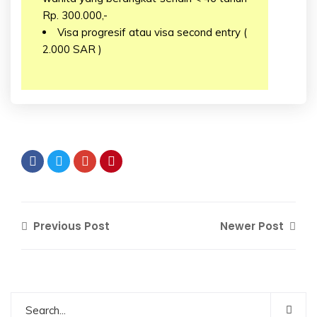
Rp. 300.000,-
Visa progresif atau visa second entry (
2.000 SAR )
Previous Post
Newer Post