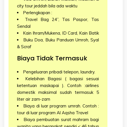
city tour jeddah bila ada waktu
Perlengkapan :
Travel Bag 24”, Tas Paspor, Tas
Sendal
Kain Ihram/Mukena, ID Card, Kain Batik
Buku Doa, Buku Panduan Umroh, Syal
& Scraf
Biaya Tidak Termasuk
Pengeluaran pribadi telepon, laundry.
Kelebihan Bagasi ( bagasi sesuai
ketentuan maskapai ). Contoh :airlines
domestik maksimal sudah termasuk 5
liter air zam-zam
Biaya di luar program umrah. Contoh :
tour di luar program Al Aqsha Travel
Biaya pembuatan surat mahram bagi
wanita yang berangkat sendiri < 46 tahun