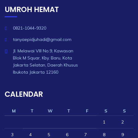
UMROH HEMAT
0821-1044-9320
tanyaepidjuhadi@gmail.com
Jl. Melawai VIII No.9, Kawasan
Blok M Squar, Kby. Baru, Kota
Jakarta Selatan, Daerah Khusus
Ibukota Jakarta 12160
CALENDAR
M
T
W
T
F
S
S
1
2
3
4
5
6
7
8
9