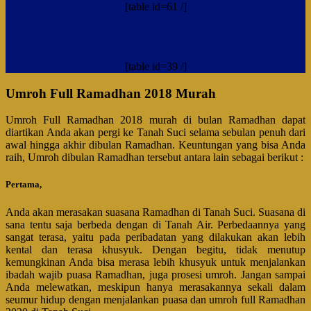
[table id=61 /]
[table id=39 /]
Umroh Full Ramadhan 2018 Murah
Umroh Full Ramadhan 2018 murah di bulan Ramadhan dapat
diartikan Anda akan pergi ke Tanah Suci selama sebulan penuh dari
awal hingga akhir dibulan Ramadhan. Keuntungan yang bisa Anda
raih, Umroh dibulan Ramadhan tersebut antara lain sebagai berikut :
Pertama,
Anda akan merasakan suasana Ramadhan di Tanah Suci. Suasana di
sana tentu saja berbeda dengan di Tanah Air. Perbedaannya yang
sangat terasa, yaitu pada peribadatan yang dilakukan akan lebih
kental dan terasa khusyuk. Dengan begitu, tidak menutup
kemungkinan Anda bisa merasa lebih khusyuk untuk menjalankan
ibadah wajib puasa Ramadhan, juga prosesi umroh. Jangan sampai
Anda melewatkan, meskipun hanya merasakannya sekali dalam
seumur hidup dengan menjalankan puasa dan umroh full Ramadhan