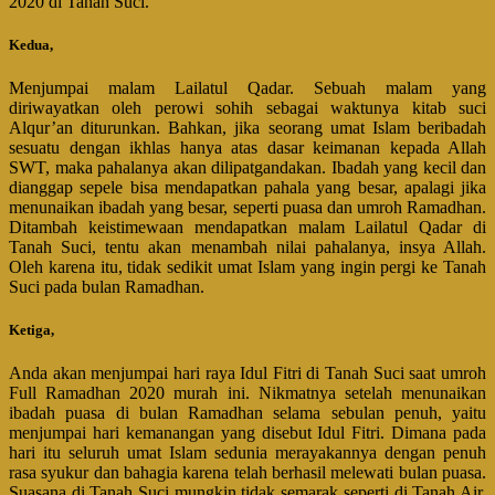
2020 di Tanah Suci.
Kedua,
Menjumpai malam Lailatul Qadar. Sebuah malam yang
diriwayatkan oleh perowi sohih sebagai waktunya kitab suci
Alqur’an diturunkan. Bahkan, jika seorang umat Islam beribadah
sesuatu dengan ikhlas hanya atas dasar keimanan kepada Allah
SWT, maka pahalanya akan dilipatgandakan. Ibadah yang kecil dan
dianggap sepele bisa mendapatkan pahala yang besar, apalagi jika
menunaikan ibadah yang besar, seperti puasa dan umroh Ramadhan.
Ditambah keistimewaan mendapatkan malam Lailatul Qadar di
Tanah Suci, tentu akan menambah nilai pahalanya, insya Allah.
Oleh karena itu, tidak sedikit umat Islam yang ingin pergi ke Tanah
Suci pada bulan Ramadhan.
Ketiga,
Anda akan menjumpai hari raya Idul Fitri di Tanah Suci saat umroh
Full Ramadhan 2020 murah ini. Nikmatnya setelah menunaikan
ibadah puasa di bulan Ramadhan selama sebulan penuh, yaitu
menjumpai hari kemanangan yang disebut Idul Fitri. Dimana pada
hari itu seluruh umat Islam sedunia merayakannya dengan penuh
rasa syukur dan bahagia karena telah berhasil melewati bulan puasa.
Suasana di Tanah Suci mungkin tidak semarak seperti di Tanah Air.