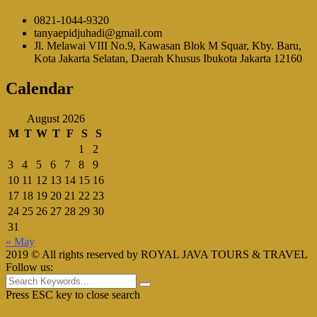
0821-1044-9320
tanyaepidjuhadi@gmail.com
Jl. Melawai VIII No.9, Kawasan Blok M Squar, Kby. Baru,
Kota Jakarta Selatan, Daerah Khusus Ibukota Jakarta 12160
Calendar
August 2026
M
T
W
T
F
S
S
1
2
3
4
5
6
7
8
9
10
11
12
13
14
15
16
17
18
19
20
21
22
23
24
25
26
27
28
29
30
31
« May
2019 © All rights reserved by ROYAL JAVA TOURS & TRAVEL
Follow us:
Press ESC key to close search