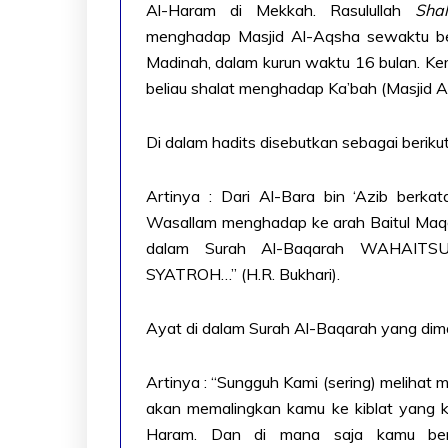
Al-Haram di Mekkah. Rasulullah
Sha
menghadap Masjid Al-Aqsha sewaktu ber
Madinah, dalam kurun waktu 16 bulan. Ke
beliau shalat menghadap Ka’bah (Masjid A
Di dalam hadits disebutkan sebagai berikut
Artinya : Dari Al-Bara bin ‘Azib berkat
Wasallam menghadap ke arah Baitul Maqdi
dalam Surah Al-Baqarah WAHA
SYATROH…” (H.R. Bukhari).
Ayat di dalam Surah Al-Baqarah yang dima
Artinya : “Sungguh Kami (sering) meliha
akan memalingkan kamu ke kiblat yang k
Haram. Dan di mana saja kamu ber