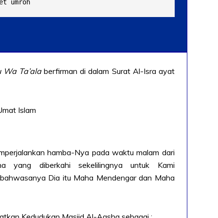
et umroh
 Wa Ta’ala
berfirman di dalam Surat Al-Isra ayat
memperjalankan hamba-Nya pada waktu malam dari
a yang diberkahi sekelilingnya untuk Kami
, bahwasanya Dia itu Maha Mendengar dan Maha
atkan Kedudukan Masjid Al-Aqsha sebagai :