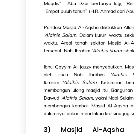
Maqdis” . Abu Dzar bertanya lagi, “Be
“Empat puluh tahun”. (H.R. Ahmad dari Abu
Pondasi Masjid Al-Aqsha diletakkan Alla
‘Alaihis Salam
. Dalam kurun waktu seki
waktu. Areal tanah sekitar Masjid Al
tersebut. Nabi Ibrahim
‘Alaihis Salam
shala
Ibnul Qayyim Al-Jauzy menyebutkan, Masj
oleh cucu Nabi Ibrahim
‘Alaihis 
Ibrahim
‘Alaihis Salam
. Keturunan be
membangun ulang masjid itu. Bangunan 
Dawud
‘Alaihis Salam
, yakni Nabi Sulai
m
embangun kembali Masjid Al-Aqsha ad
dalamnya, bukan mendirikan kuil sinagog se
3) Masjid Al-Aqsha 