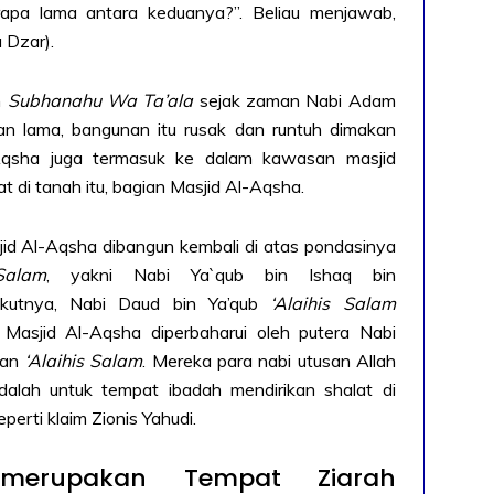
rapa lama antara keduanya?”. Beliau menjawab,
 Dzar).
h
Subhanahu Wa Ta’ala
sejak zaman Nabi Adam
an lama, bangunan itu rusak dan runtuh dimakan
-Aqsha juga termasuk ke dalam kawasan masjid
t di tanah itu, bagian Masjid Al-Aqsha.
id Al-Aqsha dibangun kembali di atas pondasinya
Salam
, yakni Nabi Ya`qub bin Ishaq bin
rikutnya, Nabi Daud bin Ya’qub
‘Alaihis Salam
Masjid Al-Aqsha diperbaharui oleh putera Nabi
man
‘Alaihis Salam
. Mereka para nabi utusan Allah
alah untuk tempat ibadah mendirikan shalat di
perti klaim Zionis Yahudi.
merupakan Tempat Ziarah