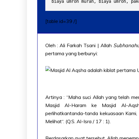
biaya umroh murah, biaya umroh, pak
[table id=39 /]
Oleh : Ali Farkah Tsani | Allah
Subhanahu
pertama yang berbunyi:
Artinya : “Maha suci Allah yang telah 
Masjid Al-Haram ke Masjid Al-Aqsh
perlihatkantanda-tanda kekuasaan Kami
Melihat“. (Q.S. Al-Isra / 17 : 1).
Berdasarkan ayat tersebut, Allah menemp