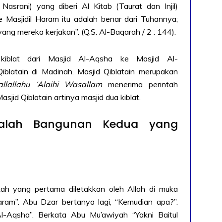
asrani) yang diberi Al Kitab (Taurat dan Injil)
Masjidil Haram itu adalah benar dari Tuhannya;
 yang mereka kerjakan”. (Q.S. Al-Baqarah / 2 : 144).
 kiblat dari Masjid Al-Aqsha ke Masjid Al-
iblatain di Madinah. Masjid Qiblatain merupakan
allallahu ‘Alaihi Wasallam
menerima perintah
sjid Qiblatain artinya masjid dua kiblat.
dalah Bangunan Kedua yang
akah yang pertama diletakkan oleh Allah di muka
aram”. Abu Dzar bertanya lagi, “Kemudian apa?”.
Al-Aqsha”. Berkata Abu Mu’awiyah “Yakni Baitul