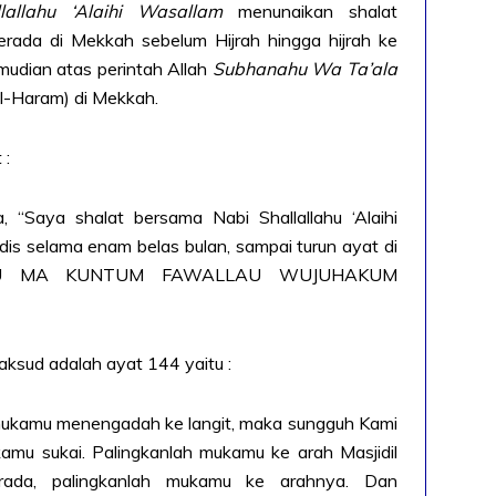
llallahu ‘Alaihi Wasallam
menunaikan shalat
ada di Mekkah sebelum Hijrah hingga hijrah ke
mudian atas perintah Allah
Subhanahu Wa Ta’ala
l-Haram) di Mekkah.
 :
a, “Saya shalat bersama Nabi Shallallahu ‘Alaihi
s selama enam belas bulan, sampai turun ayat di
ITSU MA KUNTUM FAWALLAU WUJUHAKUM
ksud adalah ayat 144 yaitu :
t mukamu menengadah ke langit, maka sungguh Kami
amu sukai. Palingkanlah mukamu ke arah Masjidil
ada, palingkanlah mukamu ke arahnya. Dan