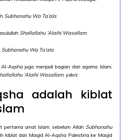
ah
Subhanahu Wa Ta’ala
.
asulullah
Shallallahu ‘Alaihi Wasallam
.
h
Subhanahu Wa Ta’ala
.
d Al-Aqsha juga menjadi bagian dari agama Islam,
hallallahu ‘Alaihi Wasallam
, yakni :
qsha adalah kiblat
slam
lat pertama umat Islam, sebelum Allah
Subhanahu
kiblat dari Masjid Al-Aqsha Palestina ke Masjid