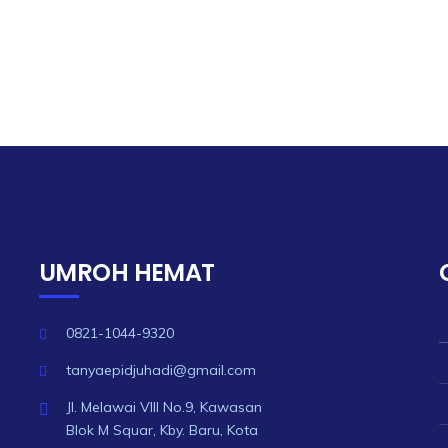
UMROH HEMAT
0821-1044-9320
tanyaepidjuhadi@gmail.com
Jl. Melawai VIII No.9, Kawasan
Blok M Squar, Kby. Baru, Kota