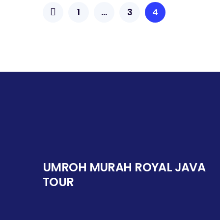
1
…
3
4
UMROH MURAH ROYAL JAVA
TOUR