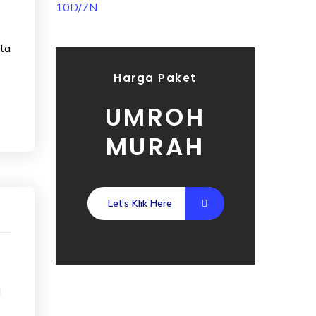
ta
Harga Paket
UMROH
MURAH
Let’s Klik Here
l