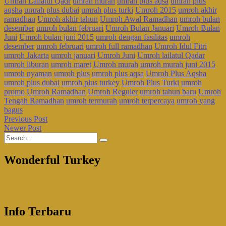
Umrah Lailatul Qadr
umrah murah
umrah plus aqsa
umrah plus
aqsha
umrah plus dubai
umrah plus turki
Umroh 2015
umroh akhir
ramadhan
Umroh akhir tahun
Umroh Awal Ramadhan
umroh bulan
desember
umroh bulan februari
Umroh Bulan Januari
Umroh Bulan
Juni
Umroh bulan juni 2015
umroh dengan fasilitas
umroh
desember
umroh februari
umroh full ramadhan
Umroh Idul Fitri
umroh Jakarta
umroh januari
Umroh Juni
Umroh lailatul Qadar
umroh liburan
umroh maret
Umroh murah
umroh murah juni 2015
umroh nyaman
umroh plus
umroh plus aqsa
Umroh Plus Aqsha
umroh plus dubai
umroh plus turkey
Umroh Plus Turki
umroh
promo
Umroh Ramadhan
Umroh Reguler
umroh tahun baru
Umroh
Tengah Ramadhan
umroh termurah
umroh terpercaya
umroh yang
bagus
Previous Post
Newer Post
Wonderful Turkey
Info Terbaru