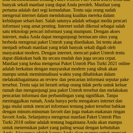
banyak sekali manfaat yang dapat Anda peroleh. Manfaat yang
pertama adalah dari segi kemudahan. Tentu saja orang sudah
mengenal internet dalam mendukung kualitas mereka dalam
kehidupan sehari-hari. Salah satunya adalah sebagai media pencari
informasi yang amat penting. Internet sudah dikenal sebagai salah
satu teknologi pencari informasi yang mumpuni. Dengan akses
internet, maka Anda dapat mengunjungi bermacam situs yang
berbeda mengenai paket Umroh yang disediakan. Ini tentu akan
menjadi sebuah manfaat yang telah banyak sekali digali oleh
masyarakat modern. Dengan internet, mencari paket Umroh tentu
dapat dilakukan baik itu secara mudah dan juga secara cepat.
Manfaat yang kedua mengenai Paket Umroh Plus Turki 2021 online
adalah berkaitan dengan masyarakat modern yang sibuk akan
mampu untuk meminimalisasi waktu yang dihabiskan dalam
melakukbagaimana an review dan pencarian informasi seputar pake
tersebut. Tentu saja ini berarti setiap orang tidak perlu untuk keluar
rumah dan mengunjungi jasa paket Umroh tersebut dan melakukan
pencarian informasi dan perbandingan yang signifikan. Tanpa
meninggalkan rumah, Anda hanya perlu mengakses internet dan
juga mulai untuk mencari informasi tentang paket tersebut bahkan
dengan minum-minuman favorit dan juga makan-makanan ringan
favorit Anda. Selanjutnya mengenai manfaat Paket Umroh Plus
Turki 2018 online adalah tentang bagaimana Anda akan mampu
untuk menemukan paket yang paling sesuai dengan kebutuhan
Anda. Alasannya adalah karena Anda akan mampu untuk mencari