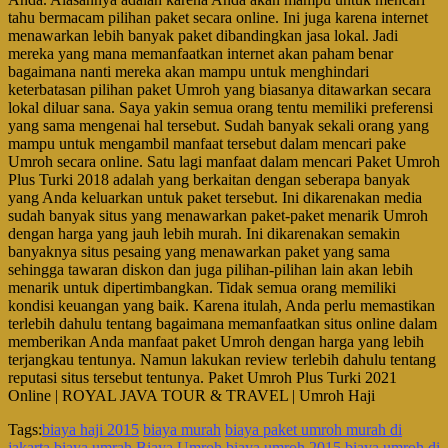
tahu bermacam pilihan paket secara online. Ini juga karena internet
menawarkan lebih banyak paket dibandingkan jasa lokal. Jadi
mereka yang mana memanfaatkan internet akan paham benar
bagaimana nanti mereka akan mampu untuk menghindari
keterbatasan pilihan paket Umroh yang biasanya ditawarkan secara
lokal diluar sana. Saya yakin semua orang tentu memiliki preferensi
yang sama mengenai hal tersebut. Sudah banyak sekali orang yang
mampu untuk mengambil manfaat tersebut dalam mencari pake
Umroh secara online. Satu lagi manfaat dalam mencari Paket Umroh
Plus Turki 2018 adalah yang berkaitan dengan seberapa banyak
yang Anda keluarkan untuk paket tersebut. Ini dikarenakan media
sudah banyak situs yang menawarkan paket-paket menarik Umroh
dengan harga yang jauh lebih murah. Ini dikarenakan semakin
banyaknya situs pesaing yang menawarkan paket yang sama
sehingga tawaran diskon dan juga pilihan-pilihan lain akan lebih
menarik untuk dipertimbangkan. Tidak semua orang memiliki
kondisi keuangan yang baik. Karena itulah, Anda perlu memastikan
terlebih dahulu tentang bagaimana memanfaatkan situs online dalam
memberikan Anda manfaat paket Umroh dengan harga yang lebih
terjangkau tentunya. Namun lakukan review terlebih dahulu tentang
reputasi situs tersebut tentunya. Paket Umroh Plus Turki 2021
Online | ROYAL JAVA TOUR & TRAVEL | Umroh Haji
Tags:
biaya haji 2015
biaya murah
biaya paket umroh murah di
jakarta
biaya umrah
Biaya Umroh
biaya umroh 2015
biaya umroh di