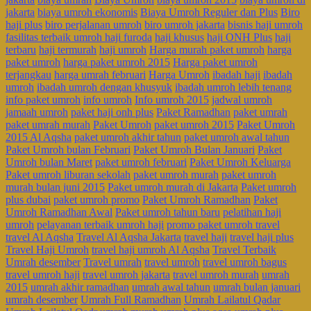
jakarta
biaya umroh ekonomis
Biaya Umroh Reguler dan Plus
Biro
haji plus
biro perjalanan umroh
biro umroh jakarta
bisnis haji umroh
fasilitas terbaik umroh haji furoda
haji khusus
haji ONH Plus
haji
terbaru
haji termurah
haji umroh
Harga murah paket umroh
harga
paket umroh
harga paket umroh 2015
Harga paket umroh
terjangkau
harga umrah februari
Harga Umroh
ibadah haji
ibadah
umroh
ibadah umroh dengan khusyuk
ibadah umroh lebih tenang
info paket umroh
info umroh
Info umroh 2015
jadwal umroh
jamaah umroh
paket haji onh plus
Paket Ramadhan
paket umrah
paket umrah murah
Paket Umroh
paket umroh 2015
Paket Umroh
2015 Al Aqsha
paket umroh akhir tahun
paket umroh awal tahun
Paket Umroh bulan Februari
Paket Umroh Bulan Januari
Paket
Umroh bulan Maret
paket umroh februari
Paket Umroh Keluarga
Paket umroh liburan sekolah
paket umroh murah
paket umroh
murah bulan juni 2015
Paket umroh murah di Jakarta
Paket umroh
plus dubai
paket umroh promo
Paket Umroh Ramadhan
Paket
Umroh Ramadhan Awal
Paket umroh tahun baru
pelatihan haji
umroh
pelayanan terbaik umroh haji
promo paket umroh travel
travel Al Aqsha
Travel Al Aqsha Jakarta
travel haji
travel haji plus
Travel Haji Umroh
travel haji umroh Al Aqsha
Travel Terbaik
Umrah desember
Travel umrah
travel umroh
travel umroh bagus
travel umroh haji
travel umroh jakarta
travel umroh murah
umrah
2015
umrah akhir ramadhan
umrah awal tahun
umrah bulan januari
umrah desember
Umrah Full Ramadhan
Umrah Lailatul Qadar