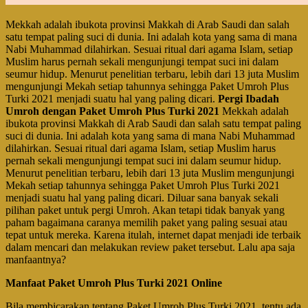
Mekkah adalah ibukota provinsi Makkah di Arab Saudi dan salah
satu tempat paling suci di dunia. Ini adalah kota yang sama di mana
Nabi Muhammad dilahirkan. Sesuai ritual dari agama Islam, setiap
Muslim harus pernah sekali mengunjungi tempat suci ini dalam
seumur hidup. Menurut penelitian terbaru, lebih dari 13 juta Muslim
mengunjungi Mekah setiap tahunnya sehingga Paket Umroh Plus
Turki 2021 menjadi suatu hal yang paling dicari.
Pergi Ibadah
Umroh dengan Paket Umroh Plus Turki 2021
Mekkah adalah
ibukota provinsi Makkah di Arab Saudi dan salah satu tempat paling
suci di dunia. Ini adalah kota yang sama di mana Nabi Muhammad
dilahirkan. Sesuai ritual dari agama Islam, setiap Muslim harus
pernah sekali mengunjungi tempat suci ini dalam seumur hidup.
Menurut penelitian terbaru, lebih dari 13 juta Muslim mengunjungi
Mekah setiap tahunnya sehingga Paket Umroh Plus Turki 2021
menjadi suatu hal yang paling dicari. Diluar sana banyak sekali
pilihan paket untuk pergi Umroh. Akan tetapi tidak banyak yang
paham bagaimana caranya memilih paket yang paling sesuai atau
tepat untuk mereka. Karena itulah, internet dapat menjadi ide terbaik
dalam mencari dan melakukan review paket tersebut. Lalu apa saja
manfaantnya?
Manfaat Paket Umroh Plus Turki 2021 Online
Bila membicarakan tentang Paket Umroh Plus Turki 2021, tentu ada