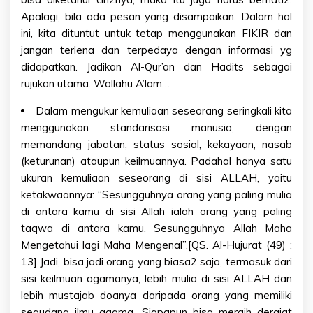
Apalagi, bila ada pesan yang disampaikan. Dalam hal
ini, kita dituntut untuk tetap menggunakan FIKIR dan
jangan terlena dan terpedaya dengan informasi yg
didapatkan. Jadikan Al-Qur’an dan Hadits sebagai
rujukan utama. Wallahu A’lam…
Dalam mengukur kemuliaan seseorang seringkali kita
menggunakan standarisasi manusia, dengan
memandang jabatan, status sosial, kekayaan, nasab
(keturunan) ataupun keilmuannya. Padahal hanya satu
ukuran kemuliaan seseorang di sisi ALLAH, yaitu
ketakwaannya: “Sesungguhnya orang yang paling mulia
di antara kamu di sisi Allah ialah orang yang paling
taqwa di antara kamu. Sesungguhnya Allah Maha
Mengetahui lagi Maha Mengenal”.[QS. Al-Hujurat (49) :
13] Jadi, bisa jadi orang yang biasa2 saja, termasuk dari
sisi keilmuan agamanya, lebih mulia di sisi ALLAH dan
lebih mustajab doanya daripada orang yang memiliki
segudang ilmu agama. Siapapun bisa meraih derajat