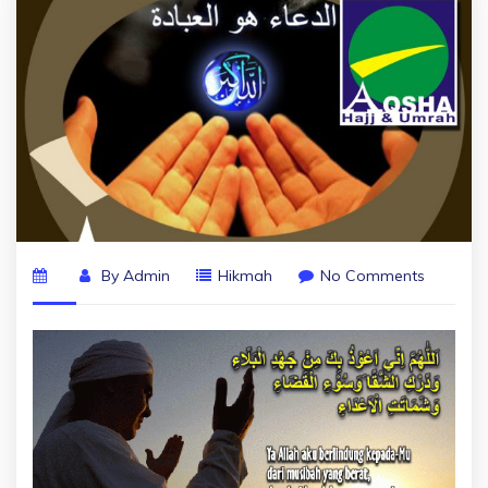
By
Admin
Hikmah
No Comments