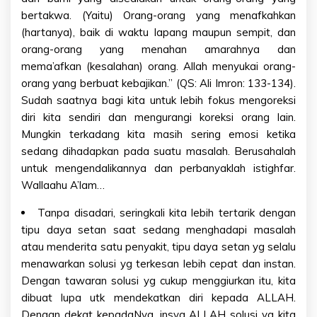
bertakwa. (Yaitu) Orang-orang yang menafkahkan
(hartanya), baik di waktu lapang maupun sempit, dan
orang-orang yang menahan amarahnya dan
mema’afkan (kesalahan) orang. Allah menyukai orang-
orang yang berbuat kebajikan.” (QS: Ali Imron: 133-134).
Sudah saatnya bagi kita untuk lebih fokus mengoreksi
diri kita sendiri dan mengurangi koreksi orang lain.
Mungkin terkadang kita masih sering emosi ketika
sedang dihadapkan pada suatu masalah. Berusahalah
untuk mengendalikannya dan perbanyaklah istighfar.
Wallaahu A’lam…
Tanpa disadari, seringkali kita lebih tertarik dengan
tipu daya setan saat sedang menghadapi masalah
atau menderita satu penyakit, tipu daya setan yg selalu
menawarkan solusi yg terkesan lebih cepat dan instan.
Dengan tawaran solusi yg cukup menggiurkan itu, kita
dibuat lupa utk mendekatkan diri kepada ALLAH.
Dengan dekat kepadaNya, insya ALLAH solusi yg kita