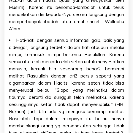
ALLAH dalam hadits Qudsi yang diriwayatkan oleh
Muslim). Karena itu berlomba-lombalah untuk terus
mendekatkan diri kepada-Nya secara langsung dengan
memperbanyak ibadah atau amal shaleh. Wallaahu
A’lam…
Hati-hati dengan semua informasi gaib, baik yang
didengar, langsung terdetik dalam hati ataupun melalui
mimpi, termasuk mimpi bertemu Rasulullah. Karena
semua itu telah menjadi celah setan untuk menyesatkan
manusia, kecuali bila seseorang benar2 bermimpi
melihat Rasulullah dengan ciri2 persis seperti yang
digambarkan dalam Hadits, karena setan tidak bisa
menyerupai beliau: “Siapa yang melihatku dalam
tidurnya, berarti dia sungguh telah melihatku. Karena
sesungguhnya setan tidak dapat menyerupaiku.” (HR.
Bukhari) Jadi, bila ada yg mengaku bermimpi melihat
Rasulullah tapi dalam mimpinya itu beliau hanya
membelakangi orang yg bersangkutan sehingga tidak
bisa diketahui ciri2nya, maka itu juga harus berhati2.