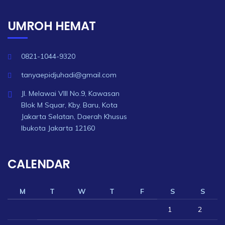
UMROH HEMAT
0821-1044-9320
tanyaepidjuhadi@gmail.com
Jl. Melawai VIII No.9, Kawasan
Blok M Squar, Kby. Baru, Kota
Jakarta Selatan, Daerah Khusus
Ibukota Jakarta 12160
CALENDAR
M
T
W
T
F
S
S
1
2