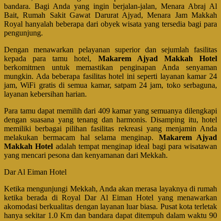
bandara. Bagi Anda yang ingin berjalan-jalan, Menara Abraj Al
Bait, Rumah Sakit Gawat Darurat Ajyad, Menara Jam Makkah
Royal hanyalah beberapa dari obyek wisata yang tersedia bagi para
pengunjung.
Dengan menawarkan pelayanan superior dan sejumlah fasilitas
kepada para tamu hotel,
Makarem Ajyad Makkah Hotel
berkomitmen untuk memastikan penginapan Anda senyaman
mungkin. Ada beberapa fasilitas hotel ini seperti layanan kamar 24
jam, WiFi gratis di semua kamar, satpam 24 jam, toko serbaguna,
layanan kebersihan harian.
Para tamu dapat memilih dari 409 kamar yang semuanya dilengkapi
dengan suasana yang tenang dan harmonis. Disamping itu, hotel
memiliki berbagai pilihan fasilitas rekreasi yang menjamin Anda
melakukan bermacam hal selama menginap.
Makarem Ajyad
Makkah Hotel
adalah tempat menginap ideal bagi para wisatawan
yang mencari pesona dan kenyamanan dari Mekkah.
Dar Al Eiman Hotel
Ketika mengunjungi Mekkah, Anda akan merasa layaknya di rumah
ketika berada di Royal Dar Al Eiman Hotel yang menawarkan
akomodasi berkualitas dengan layanan luar biasa. Pusat kota terletak
hanya sekitar 1.0 Km dan bandara dapat ditempuh dalam waktu 90