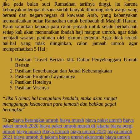
jika pada bulan suci Ramadhan tarifnya tinggi, itu karena
kebanyakan tempat di sana sudah banyak diborong oleh warga yang
berasal dari negara-negara di kawasan Arab, yang kebanyakan
memanfaatkan bulan Ramadhan untuk beribadah di Masjidil Haram.
Kami sarankan kepada para calon jemaah untuk selalu berhati-hati
setiap kali akan menunaikan ibadah haji maupun umroh, agar tidak
menjadi sasaran penipuan oleh oknum tertentu. Agar tidak terjadi
hal-hal yang tidak diinginkan, calon jamaah umroh agar
memperhatikan 5 Hal :
Pastikan Travel Berizin klik Daftar Penyelenggara Umrah
Berizin
Pastikan Penerbangan dan Jadual Keberangkatan
Pastikan Program Layanannya
Pastikan Hotelnya
Pastikan Visanya
“Jika 5 (lima) hal mengalami kendala, maka akan sangat
mengganggu kelancaran para jamaah dan bahkan gagal
berangkat”
Tags:
biaya berangkat umroh
biaya murah
biaya paket umroh
biaya
paket umroh 2020
biaya paket umroh murah di jakarta
biaya pergi
umroh
biaya umrah
Biaya Umroh
biaya umroh 2020
biaya umroh
2021
biaya umroh di jakarta
biaya umroh ekonomis
biaya umroh