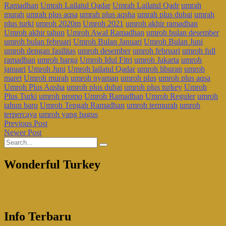
Ramadhan
Umrah Lailatul Qadar
Umrah Lailatul Qadr
umrah
murah
umrah plus aqsa
umrah plus aqsha
umrah plus dubai
umrah
plus turki
umroh 2020m
Umroh 2021
umroh akhir ramadhan
Umroh akhir tahun
Umroh Awal Ramadhan
umroh bulan desember
umroh bulan februari
Umroh Bulan Januari
Umroh Bulan Juni
umroh dengan fasilitas
umroh desember
umroh februari
umroh full
ramadhan
umroh harga
Umroh Idul Fitri
umroh Jakarta
umroh
januari
Umroh Juni
Umroh lailatul Qadar
umroh liburan
umroh
maret
Umroh murah
umroh nyaman
umroh plus
umroh plus aqsa
Umroh Plus Aqsha
umroh plus dubai
umroh plus turkey
Umroh
Plus Turki
umroh promo
Umroh Ramadhan
Umroh Reguler
umroh
tahun baru
Umroh Tengah Ramadhan
umroh termurah
umroh
terpercaya
umroh yang bagus
Previous Post
Newer Post
Wonderful Turkey
Info Terbaru