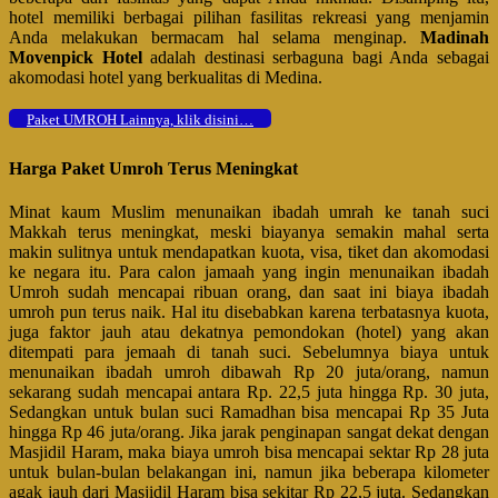
hotel memiliki berbagai pilihan fasilitas rekreasi yang menjamin
Anda melakukan bermacam hal selama menginap.
Madinah
Movenpick Hotel
adalah destinasi serbaguna bagi Anda sebagai
akomodasi hotel yang berkualitas di Medina.
Paket UMROH Lainnya, klik disini…
Harga Paket Umroh Terus Meningkat
Minat kaum Muslim menunaikan ibadah umrah ke tanah suci
Makkah terus meningkat, meski biayanya semakin mahal serta
makin sulitnya untuk mendapatkan kuota, visa, tiket dan akomodasi
ke negara itu. Para calon jamaah yang ingin menunaikan ibadah
Umroh sudah mencapai ribuan orang, dan saat ini biaya ibadah
umroh pun terus naik. Hal itu disebabkan karena terbatasnya kuota,
juga faktor jauh atau dekatnya pemondokan (hotel) yang akan
ditempati para jemaah di tanah suci. Sebelumnya biaya untuk
menunaikan ibadah umroh dibawah Rp 20 juta/orang, namun
sekarang sudah mencapai antara Rp. 22,5 juta hingga Rp. 30 juta,
Sedangkan untuk bulan suci Ramadhan bisa mencapai Rp 35 Juta
hingga Rp 46 juta/orang. Jika jarak penginapan sangat dekat dengan
Masjidil Haram, maka biaya umroh bisa mencapai sektar Rp 28 juta
untuk bulan-bulan belakangan ini, namun jika beberapa kilometer
agak jauh dari Masjidil Haram bisa sekitar Rp 22,5 juta. Sedangkan