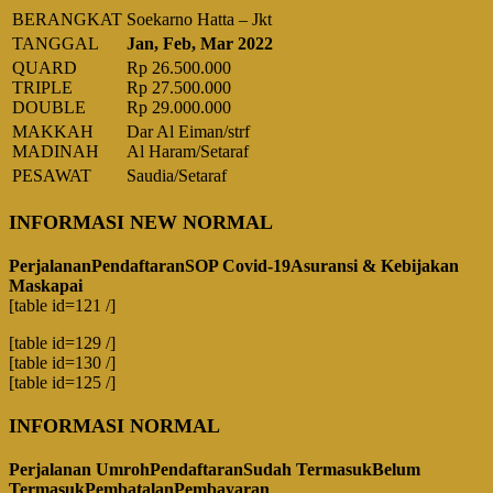
BERANGKAT
Soekarno Hatta – Jkt
TANGGAL
Jan, Feb, Mar 2022
QUARD
Rp 26.500.000
TRIPLE
Rp 27.500.000
DOUBLE
Rp 29.000.000
MAKKAH
Dar Al Eiman/strf
MADINAH
Al Haram/Setaraf
PESAWAT
Saudia/Setaraf
INFORMASI NEW NORMAL
Perjalanan
Pendaftaran
SOP Covid-19
Asuransi & Kebijakan
Maskapai
[table id=121 /]
[table id=129 /]
[table id=130 /]
[table id=125 /]
INFORMASI NORMAL
Perjalanan Umroh
Pendaftaran
Sudah Termasuk
Belum
Termasuk
Pembatalan
Pembayaran