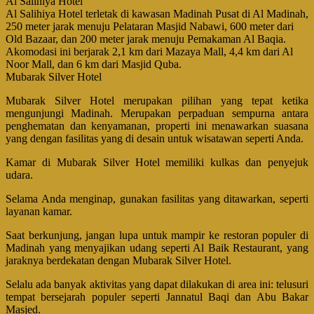
Al Salihiya Hotel
Al Salihiya Hotel terletak di kawasan Madinah Pusat di Al Madinah,
250 meter jarak menuju Pelataran Masjid Nabawi, 600 meter dari
Old Bazaar, dan 200 meter jarak menuju Pemakaman Al Baqia.
Akomodasi ini berjarak 2,1 km dari Mazaya Mall, 4,4 km dari Al
Noor Mall, dan 6 km dari Masjid Quba.
Mubarak Silver Hotel
Mubarak Silver Hotel merupakan pilihan yang tepat ketika
mengunjungi Madinah. Merupakan perpaduan sempurna antara
penghematan dan kenyamanan, properti ini menawarkan suasana
yang dengan fasilitas yang di desain untuk wisatawan seperti Anda.
Kamar di Mubarak Silver Hotel memiliki kulkas dan penyejuk
udara.
Selama Anda menginap, gunakan fasilitas yang ditawarkan, seperti
layanan kamar.
Saat berkunjung, jangan lupa untuk mampir ke restoran populer di
Madinah yang menyajikan udang seperti Al Baik Restaurant, yang
jaraknya berdekatan dengan Mubarak Silver Hotel.
Selalu ada banyak aktivitas yang dapat dilakukan di area ini: telusuri
tempat bersejarah populer seperti Jannatul Baqi dan Abu Bakar
Masjed.