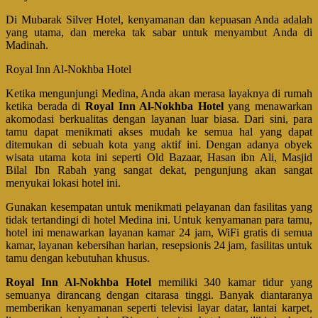
Di Mubarak Silver Hotel, kenyamanan dan kepuasan Anda adalah
yang utama, dan mereka tak sabar untuk menyambut Anda di
Madinah.
Royal Inn Al-Nokhba Hotel
Ketika mengunjungi Medina, Anda akan merasa layaknya di rumah
ketika berada di
Royal Inn Al-Nokhba Hotel
yang menawarkan
akomodasi berkualitas dengan layanan luar biasa. Dari sini, para
tamu dapat menikmati akses mudah ke semua hal yang dapat
ditemukan di sebuah kota yang aktif ini. Dengan adanya obyek
wisata utama kota ini seperti Old Bazaar, Hasan ibn Ali, Masjid
Bilal Ibn Rabah yang sangat dekat, pengunjung akan sangat
menyukai lokasi hotel ini.
Gunakan kesempatan untuk menikmati pelayanan dan fasilitas yang
tidak tertandingi di hotel Medina ini. Untuk kenyamanan para tamu,
hotel ini menawarkan layanan kamar 24 jam, WiFi gratis di semua
kamar, layanan kebersihan harian, resepsionis 24 jam, fasilitas untuk
tamu dengan kebutuhan khusus.
Royal Inn Al-Nokhba Hotel
memiliki 340 kamar tidur yang
semuanya dirancang dengan citarasa tinggi. Banyak diantaranya
memberikan kenyamanan seperti televisi layar datar, lantai karpet,