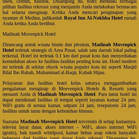
linen, cermin, handuk. Disamping itu, hotel memiliki berbagai
pilihan fasilitas rekreasi yang menjamin Anda melakukan bermacam
hal selama menginap. Ketika Anda mencari penginapan yang
nyaman di Medina, jadikanlah
Royal Inn Al-Nokhba Hotel
rumah
Anda ketika Anda berlibur.
Madinah Movenpick Hotel
Dirancang untuk wisata bisnis dan plesiran,
Madinah Movenpick
Hotel
terletak strategis di Area Pusat, salah satu daerah lokal paling
terkenal. Hotel ini terletak 0.1 km dari pusat kota dan menyediakan
kemudahan akses ke fasilitas-fasilitas penting kota ini. Hotel modern
ini terletak di sekitar obyek wisata populer kota ini seperti Masjid
Bilal Ibn Rabah, Muhammad al-Baqir, Kubah Hijau.
Pelayanan dan fasilitas hotel kelas satunya menggambarkan
pengalaman menginap di Moevenpick Hotels & Resorts yang
menanti Anda di
Madinah Movenpick Hotel
. Para tamu hotel ini
dapat menikmati fasilitas di tempat seperti layanan kamar 24 jam,
WiFi gratis di semua kamar, satpam 24 jam, resepsionis 24 jam,
fasilitas untuk tamu dengan kebutuhan khusus.
Suasana
Madinah Movenpick Hotel
tercermin di setiap kamarnya.
televisi layar datar, akses internet – WiFi, akses internet WiFi
(gratis), bak mandi whirlpool, kamar bebas asap rokok hanyalah
beberapa dari fasilitas yang dapat Anda nikmati. Disamping itu,