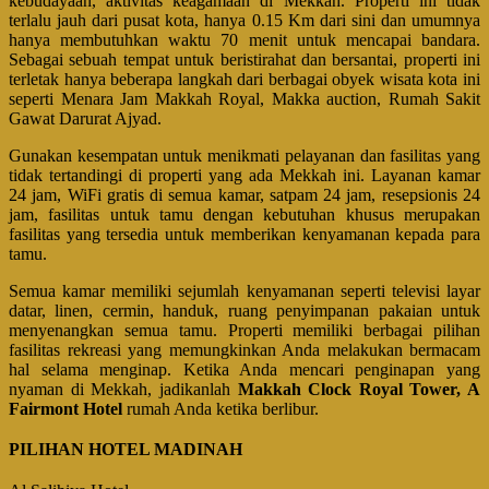
kebudayaan, aktivitas keagamaan di Mekkah. Properti ini tidak
terlalu jauh dari pusat kota, hanya 0.15 Km dari sini dan umumnya
hanya membutuhkan waktu 70 menit untuk mencapai bandara.
Sebagai sebuah tempat untuk beristirahat dan bersantai, properti ini
terletak hanya beberapa langkah dari berbagai obyek wisata kota ini
seperti Menara Jam Makkah Royal, Makka auction, Rumah Sakit
Gawat Darurat Ajyad.
Gunakan kesempatan untuk menikmati pelayanan dan fasilitas yang
tidak tertandingi di properti yang ada Mekkah ini. Layanan kamar
24 jam, WiFi gratis di semua kamar, satpam 24 jam, resepsionis 24
jam, fasilitas untuk tamu dengan kebutuhan khusus merupakan
fasilitas yang tersedia untuk memberikan kenyamanan kepada para
tamu.
Semua kamar memiliki sejumlah kenyamanan seperti televisi layar
datar, linen, cermin, handuk, ruang penyimpanan pakaian untuk
menyenangkan semua tamu. Properti memiliki berbagai pilihan
fasilitas rekreasi yang memungkinkan Anda melakukan bermacam
hal selama menginap. Ketika Anda mencari penginapan yang
nyaman di Mekkah, jadikanlah
Makkah Clock Royal Tower, A
Fairmont Hotel
rumah Anda ketika berlibur.
PILIHAN HOTEL MADINAH