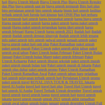
haji
Biaya Umroh Murah
Biaya Umroh Plus
Biaya Umroh Reguler
dan Plus
biaya umroh saat ini
biaya umroh termurah
Biro haji plus
biro perjalanan umroh
biro umroh jakarta
bisnis haji umroh
fasilitas
terbaik umroh haji furoda
haji khusus
haji ONH Plus
haji terbaru
haji termurah
haji umroh
harga berangkat umroh
harga biaya umroh
Harga murah paket umroh
harga paket umroh
harga paket umroh
murah
Harga paket umroh terjangkau
harga tiket umroh
harga
umrah februari
Harga Umroh
harga umroh 2021
ibadah haji
ibadah
umroh
ibadah umroh dengan khusyuk
ibadah umroh lebih tenang
info paket umroh
info umroh
jadwal umroh
jamaah umroh
paket
biaya umroh
paket haji onh plus
Paket Ramadhan
paket umrah
paket umrah murah
Paket Umroh
paket umroh akhir tahun
paket
umroh awal tahun
Paket Umroh bulan Februari
Paket Umroh Bulan
Januari
Paket Umroh bulan Maret
paket umroh februari
Paket
Umroh Keluarga
Paket umroh liburan sekolah
paket umroh murah
paket umroh murah bulan juni
Paket umroh murah di Jakarta
Paket
umroh plus dubai
paket umroh promo
Paket Umroh Ramadhan
Paket Umroh Ramadhan Awal
Paket umroh tahun baru
pelatihan
haji umroh
pelayanan terbaik umroh haji
Perjalanan Umroh
promo
paket umroh travel
ROYAL JAVA TOUR & TRAVEL Jakarta
travel Al Aqsha
travel haji
travel haji plus
Travel Haji Umroh
travel
haji umroh Al Aqsha
Travel Terbaik Umrah desember
Travel umrah
travel umroh
travel umroh bagus
travel umroh haji
travel umroh
jakarta
travel umroh murah
umrah 2021
umrah akhir ramadhan
umrah awal tahun
umrah bulan januari
umrah desember
Umrah Full