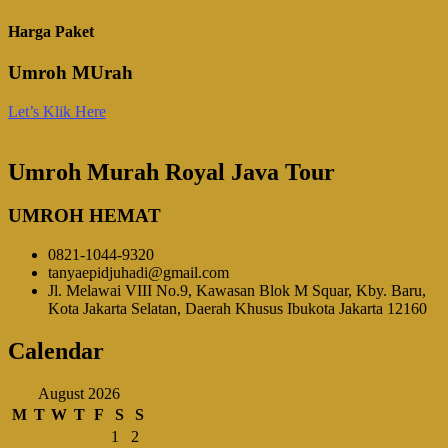
Harga Paket
Umroh MUrah
Let’s Klik Here
Umroh Murah Royal Java Tour
UMROH HEMAT
0821-1044-9320
tanyaepidjuhadi@gmail.com
Jl. Melawai VIII No.9, Kawasan Blok M Squar, Kby. Baru,
Kota Jakarta Selatan, Daerah Khusus Ibukota Jakarta 12160
Calendar
August 2026
M
T
W
T
F
S
S
1
2