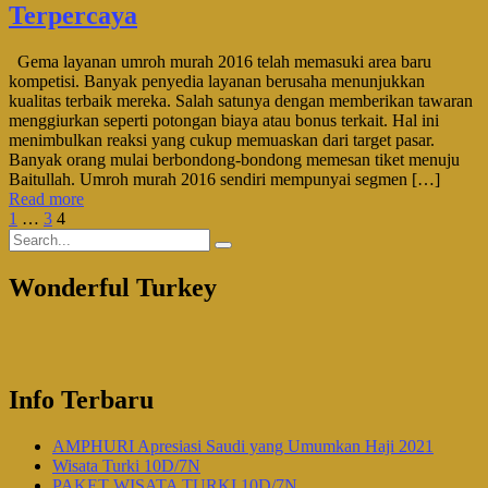
Terpercaya
Gema layanan umroh murah 2016 telah memasuki area baru
kompetisi. Banyak penyedia layanan berusaha menunjukkan
kualitas terbaik mereka. Salah satunya dengan memberikan tawaran
menggiurkan seperti potongan biaya atau bonus terkait. Hal ini
menimbulkan reaksi yang cukup memuaskan dari target pasar.
Banyak orang mulai berbondong-bondong memesan tiket menuju
Baitullah. Umroh murah 2016 sendiri mempunyai segmen […]
Read more
1
…
3
4
Wonderful Turkey
Info Terbaru
AMPHURI Apresiasi Saudi yang Umumkan Haji 2021
Wisata Turki 10D/7N
PAKET WISATA TURKI 10D/7N