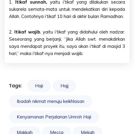
1.
Itikaf sunnah,
yaitu i’tikaf yang dilakukan secara
sukarela semata-mata untuk mendekatkan diri kepada
Allah. Contohnya i’tikaf 10 hari di akhir bulan Ramadhan.
2.
Itikaf wajib
, yaitu i’tikaf yang didahului oleh nadzar.
Seseorang yang berjanji, “Jika Allah swt. menakdirkan
saya mendapat proyek itu, saya akan i’tikaf di masjid 3
hari,” maka i’tikaf-nya menjadi wajib.
Tags:
Haji
Hajj
Ibadah nikmat menuju keikhlasan
Kenyamanan Perjalanan Umroh Haji
Makkah
Mecca
Mekah