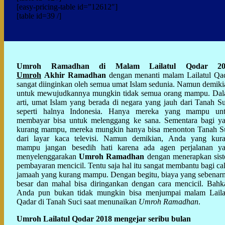
[easy-pricing-table id=”12612″]
[table id=39 /]
Umroh Ramadhan di Malam Lailatul Qodar 20
Umroh
Akhir Ramadhan
dengan menanti malam Lailatul Qa
sangat diinginkan oleh semua umat Islam sedunia. Namun demiki
untuk mewujudkannya mungkin tidak semua orang mampu. Da
arti, umat Islam yang berada di negara yang jauh dari Tanah Su
seperti halnya Indonesia. Hanya mereka yang mampu un
membayar bisa untuk melenggang ke sana. Sementara bagi y
kurang mampu, mereka mungkin hanya bisa menonton Tanah S
dari layar kaca televisi. Namun demikian, Anda yang kur
mampu jangan besedih hati karena ada agen perjalanan y
menyelenggarakan
Umroh Ramadhan
dengan menerapkan sis
pembayaran mencicil. Tentu saja hal itu sangat membantu bagi ca
jamaah yang kurang mampu. Dengan begitu, biaya yang sebenar
besar dan mahal bisa diringankan dengan cara mencicil. Bahk
Anda pun bukan tidak mungkin bisa menjumpai malam Laila
Qadar di Tanah Suci saat menunaikan
Umroh Ramadhan
.
Umroh Lailatul Qodar 2018 mengejar seribu bulan