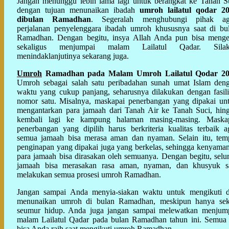
Jangan menunggu lebih lama lagi untuk berangkat ke Tanah S
dengan tujuan menunaikan ibadah
umroh lailatul qodar 2
dibulan Ramadhan
. Segeralah menghubungi pihak a
perjalanan penyelenggara ibadah umroh khususnya saat di bu
Ramadhan. Dengan begitu, insya Allah Anda pun bisa menge
sekaligus menjumpai malam Lailatul Qadar. Silak
menindaklanjutinya sekarang juga.
Umroh
Ramadhan pada Malam Umroh Lailatul Qodar 2
Umroh sebagai salah satu peribadahan sunah umat Islam den
waktu yang cukup panjang, seharusnya dilakukan dengan fasili
nomor satu. Misalnya, maskapai penerbangan yang dipakai un
mengantarkan para jamaah dari Tanah Air ke Tanah Suci, hin
kembali lagi ke kampung halaman masing-masing. Maska
penerbangan yang dipilih harus berkriteria kualitas terbaik a
semua jamaah bisa merasa aman dan nyaman. Selain itu, tem
penginapan yang dipakai juga yang berkelas, sehingga kenyama
para jamaah bisa dirasakan oleh semuanya. Dengan begitu, selu
jamaah bisa merasakan rasa aman, nyaman, dan khusyuk s
melakukan semua prosesi umroh Ramadhan.
Jangan sampai Anda menyia-siakan waktu untuk mengikuti 
menunaikan umroh di bulan Ramadhan, meskipun hanya sek
seumur hidup. Anda juga jangan sampai melewatkan menjum
malam Lailatul Qadar pada bulan Ramadhan tahun ini. Semua 
bisa Anda raih saat mengikuti umroh Ramadhan.