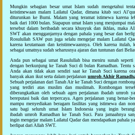
Mungkin sebagian besar umat Islam sudah mengetahui tent
keistimewaan malam Lailatul Qadar, dimana kitab suci Al’qu
diturunkan ke Bumi. Malam yang teramat istimewa karena le
baik dari 1000 bulan. Siapapun umat Islam yang menjumpai ma
tersebut dalam beribadah secara khusyuk dan ikhlas, maka Al
SWT akan mengganjarnya dengan pahala yang besar dan berlip
Rosulullah SAW pun juga selalu mengejar malam Lailatul Qa
karena keutamaan dan keistimewaannya. Oleh karena itulah, k
sebagai umatnya sudah seharusnya ajaran dan tuntunan dari Belia
Anda pun sebagai umat Rasulullah bisa meniru sunah seperti 
dengan berkunjung ke Tanah Suci di bulan Ramadhan. Tentu s
Anda akan tidak akan sendiri saat ke Tanah Suci karena or
banyak akan ikut serta dalam perjalanan
umroh Akhir Ramadh
Sebuah perjalanan dari Tanah Air ke Tanah Suci dengan rombon
yang terdiri atas muslim dan muslimah. Rombongan terse
diberangkatkan oleh sebuah agen perjalanan ibadah umroh y
bereputasi baik dan terpercaya. Agen perjalanan yang benar-be
mampu menyediakan beragam fasilitas yang istimewa dan no
satu bagi seluruh umat Islam Indonesia yang ingin berang
ibadah umroh Ramadhan ke Tanah Suci. Para jamaahnya san
ingin mengejar malam Lailatul Qadar dan mendapatkan pahala y
berlipat dari Allah SWT.