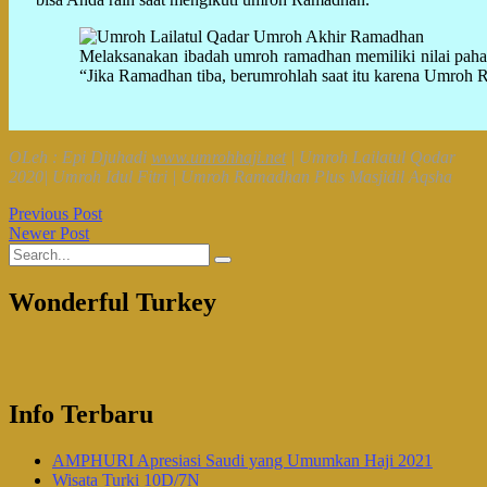
Melaksanakan ibadah umroh ramadhan memiliki nilai pahala
“Jika Ramadhan tiba, berumrohlah saat itu karena Umroh 
OLeh : Epi Djuhadi
www.umrohhaji.net
| Umroh Lailatul Qodar
2020| Umroh Idul Fitri | Umroh Ramadhan Plus Masjidil Aqsha
Previous Post
Newer Post
Wonderful Turkey
Info Terbaru
AMPHURI Apresiasi Saudi yang Umumkan Haji 2021
Wisata Turki 10D/7N