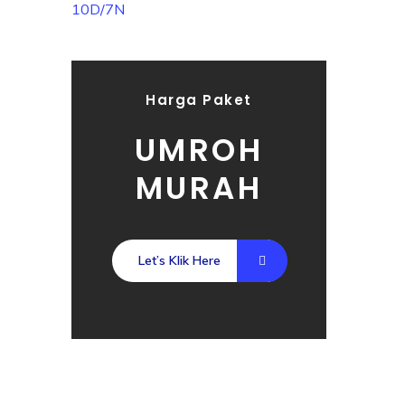
Harga Paket
UMROH
MURAH
Let’s Klik Here