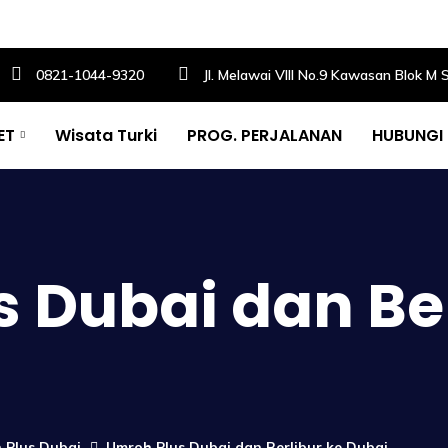
0821-1044-9320
Jl. Melawai VIII No.9 Kawasan Blok M 
ET
Wisata Turki
PROG. PERJALANAN
HUBUNGI
 Dubai dan Ber
 Plus Dubai
Umroh Plus Dubai dan Berlibur ke Dubai