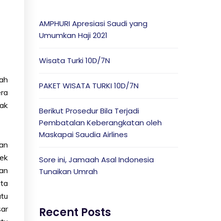
AMPHURI Apresiasi Saudi yang
Umumkan Haji 2021
Wisata Turki 10D/7N
lah
PAKET WISATA TURKI 10D/7N
ra
nak
Berikut Prosedur Bila Terjadi
Pembatalan Keberangkatan oleh
Maskapai Saudia Airlines
an
jek
Sore ini, Jamaah Asal Indonesia
dan
Tunaikan Umrah
ta
atu
sar
Recent Posts