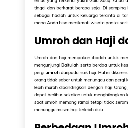
emas yang terkenal yakni Gold Souq. Anda d
tinggi dan berkarat berapa saja. Di samping
sebagai hadiah untuk keluarga tercinta di ta
mana Anda bisa menikmati wisata pantai serta
Umroh dan Haji da
Umroh dan haji merupakan ibadah untuk men
mengunjungi Baitullah serta berdoa untuk ke
pergi
umroh
daripada naik haji. Hal ini dika
orang tidak sabar untuk menunggu dan pergi ke
lebih murah dibandingkan dengan haji. Orang 
dapat berlibur sekalian untuk menghilangkan 
saat umroh memang ramai tetapi tidak serama
menunggu musim haji terlebih dulu.
Perbedaan Umroh