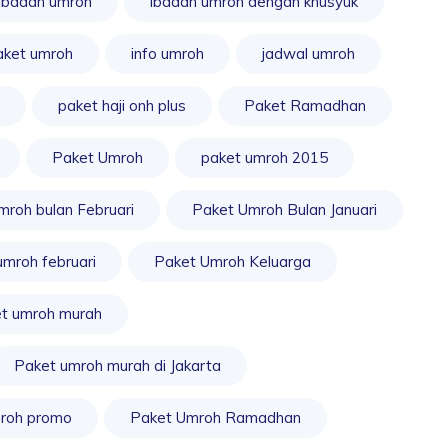
ibadah umroh
ibadah umroh dengan khusyuk
aket umroh
info umroh
jadwal umroh
paket haji onh plus
Paket Ramadhan
Paket Umroh
paket umroh 2015
mroh bulan Februari
Paket Umroh Bulan Januari
umroh februari
Paket Umroh Keluarga
t umroh murah
Paket umroh murah di Jakarta
roh promo
Paket Umroh Ramadhan