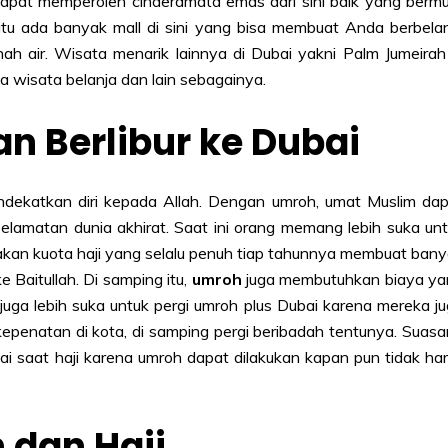
apat memperoleh cinderamata emas dari sini baik yang berm
 itu ada banyak mall di sini yang bisa membuat Anda berbela
nah air. Wisata menarik lainnya di Dubai yakni Palm Jumeirah
 wisata belanja dan lain sebagainya.
n Berlibur ke Dubai
dekatkan diri kepada Allah. Dengan umroh, umat Muslim da
selamatan dunia akhirat. Saat ini orang memang lebih suka un
renakan kuota haji yang selalu penuh tiap tahunnya membuat ban
 Baitullah. Di samping itu,
umroh
juga membutuhkan biaya ya
juga lebih suka untuk pergi umroh plus Dubai karena mereka j
kepenatan di kota, di samping pergi beribadah tentunya. Suas
i saat haji karena umroh dapat dilakukan kapan pun tidak ha
 dan Haji