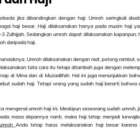
beda jika dibandingkan dengan haji. Umroh seringkali dise
bagai haji besar. Haji dilaksanakan hanya pada musim haji ya
9-3 Zulhijjah. Sedangkan umroh dapat dilaksanakan kapanpun; 
oh daripada haji.
 manasiknya. Umroh dilaksanakan dengan niat, potong rambut, sa
aksanakan tata cara itu tetapi ditambah juga dengan melem
nap di Mina dan di Muzadilfah. Hal ini juga menunjukkan ba
ebut sudah haji. Tetapi orang yang sudah haji berarti bahwa 
aca mengenai
umroh haji
ini. Meskipun seseorang sudah umroh, j
ada masa depannya nanti, maka haji tetap menjadi kewajib
umroh
Anda tetap harus melaksanakan haji besar karena i