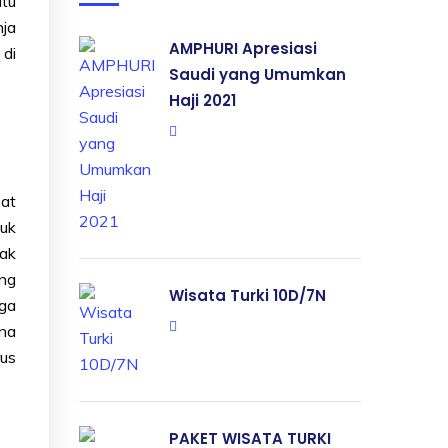
utu
nja
AMPHURI Apresiasi
 di
Saudi yang Umumkan
Haji 2021
pat
tuk
yak
ng
Wisata Turki 10D/7N
uga
ana
rus
PAKET WISATA TURKI