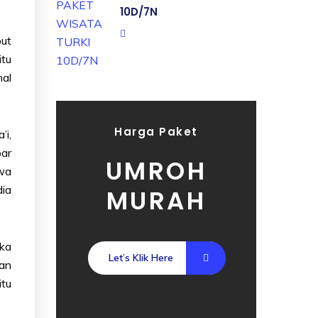
10D/7N
but
itu
hal
Harga Paket
’i,
par
UMROH
hwa
dia
MURAH
ika
Let’s Klik Here
an
tu