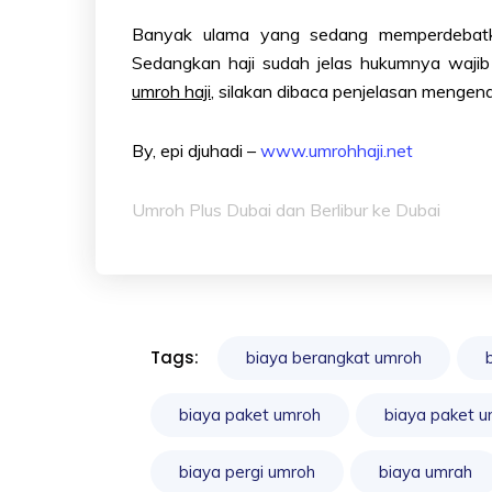
Banyak ulama yang sedang memperdebatk
Sedangkan haji sudah jelas hukumnya wajib
umroh haji
, silakan dibaca penjelasan mengen
By, epi djuhadi –
www.umrohhaji.net
Umroh Plus Dubai dan Berlibur ke Dubai
Tags:
biaya berangkat umroh
biaya paket umroh
biaya paket 
biaya pergi umroh
biaya umrah