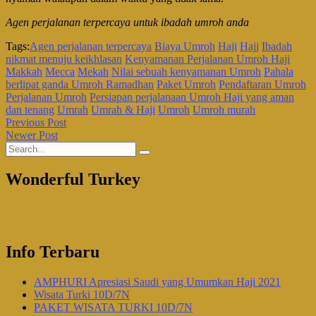
Agen perjalanan terpercaya untuk ibadah umroh anda
Tags:
Agen perjalanan terpercaya
Biaya Umroh
Haji
Hajj
Ibadah
nikmat menuju keikhlasan
Kenyamanan Perjalanan Umroh Haji
Makkah
Mecca
Mekah
Nilai sebuah kenyamanan Umroh
Pahala
berlipat ganda Umroh Ramadhan
Paket Umroh
Pendaftaran Umroh
Perjalanan Umroh
Persiapan perjalanaan Umroh Haji yang aman
dan tenang
Umrah
Umrah & Haji
Umroh
Umroh murah
Previous Post
Newer Post
Wonderful Turkey
Info Terbaru
AMPHURI Apresiasi Saudi yang Umumkan Haji 2021
Wisata Turki 10D/7N
PAKET WISATA TURKI 10D/7N