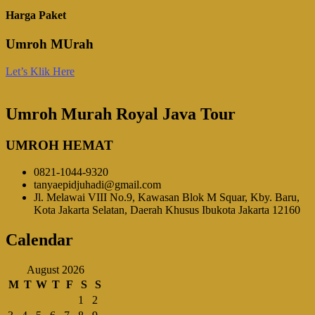
Harga Paket
Umroh MUrah
Let’s Klik Here
Umroh Murah Royal Java Tour
UMROH HEMAT
0821-1044-9320
tanyaepidjuhadi@gmail.com
Jl. Melawai VIII No.9, Kawasan Blok M Squar, Kby. Baru,
Kota Jakarta Selatan, Daerah Khusus Ibukota Jakarta 12160
Calendar
August 2026
M
T
W
T
F
S
S
1
2