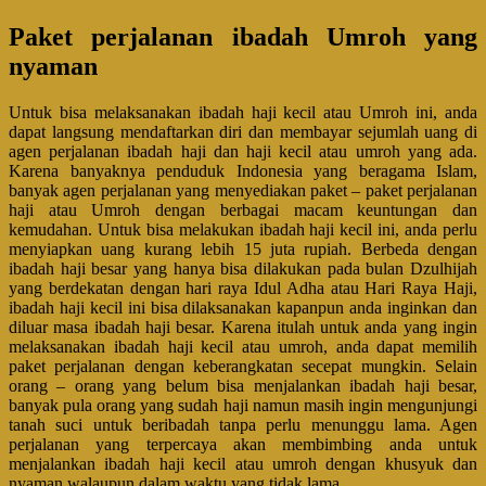
Paket perjalanan ibadah Umroh yang
nyaman
Untuk bisa melaksanakan ibadah haji kecil atau Umroh ini, anda
dapat langsung mendaftarkan diri dan membayar sejumlah uang di
agen perjalanan ibadah haji dan haji kecil atau umroh yang ada.
Karena banyaknya penduduk Indonesia yang beragama Islam,
banyak agen perjalanan yang menyediakan paket – paket perjalanan
haji atau Umroh dengan berbagai macam keuntungan dan
kemudahan. Untuk bisa melakukan ibadah haji kecil ini, anda perlu
menyiapkan uang kurang lebih 15 juta rupiah. Berbeda dengan
ibadah haji besar yang hanya bisa dilakukan pada bulan Dzulhijah
yang berdekatan dengan hari raya Idul Adha atau Hari Raya Haji,
ibadah haji kecil ini bisa dilaksanakan kapanpun anda inginkan dan
diluar masa ibadah haji besar. Karena itulah untuk anda yang ingin
melaksanakan ibadah haji kecil atau umroh, anda dapat memilih
paket perjalanan dengan keberangkatan secepat mungkin. Selain
orang – orang yang belum bisa menjalankan ibadah haji besar,
banyak pula orang yang sudah haji namun masih ingin mengunjungi
tanah suci untuk beribadah tanpa perlu menunggu lama. Agen
perjalanan yang terpercaya akan membimbing anda untuk
menjalankan ibadah haji kecil atau umroh dengan khusyuk dan
nyaman walaupun dalam waktu yang tidak lama.