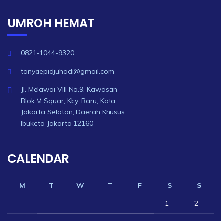
UMROH HEMAT
0821-1044-9320
tanyaepidjuhadi@gmail.com
Jl. Melawai VIII No.9, Kawasan
Blok M Squar, Kby. Baru, Kota
Jakarta Selatan, Daerah Khusus
Ibukota Jakarta 12160
CALENDAR
M
T
W
T
F
S
S
1
2