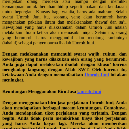
merupakan orang merdeka atau mampu dengan memiliki
kemampuan untuk bertahan hidup seperti makan dan kendaraan
untuk bepergian. Khusus bagi wanita, harus ada mahram. Selain
syarat Umroh Juni itu, seorang yang akan berumroh harus
mengenakan pakaian ihram dan melaksanakan thawaf dan sa’i.
Kewajiban yang harus dilaksanakan dalam Umroh Juni adalah
melakukan ihram ketika akan memasuki miqat. Selain itu, orang
yang berumroh harus menggundul atau meotong rambutnya
(tahalul) sebagai penyempurna ibadah
Umroh Juni
.
Dengan melaksanakan memenuhi syarat wajib, rukun, dan
kewajiban yang harus dilakukan oleh orang yang berumroh,
Anda juga dapat melaksakan ibadah dengan khusu’ karena
menghadap langsung dengan Allah SWT. Oleh karena itu,
ketakwaan Anda dengan memanfaatkan
Umroh Juni
ini akan
meningkat.
Keuntungan Menggunakan Biro Jasa
Umroh Juni
Dengan menggunakan biro jasa perjalanan Umroh Juni, Anda
akan mendapatkan berbagai macam keuntungan. Contohnya,
Anda mendapatkan tiket perjalanan yang terjamin. Dengan
begitu, Anda tidak perlu memikirkan biaya tiket perjalanan
yang harus Anda bayar lagi. Mereka akan memberikan
panduan beribadah Umrah Juni yang tepat. Jadi, Anda tidak