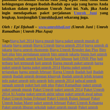
kebingungan dengan ibadah-ibadah apa saja yang harus Anda
lakukan dalam perjalanan Umrah Juni ini. Nah, jika Anda
ingin mendapatkan paket perjalanan
Umroh Juni
yang
lengkap, kunjungilah
Umrohhaji.net
sekarang juga.
Oleh : Epi Djuhadi –
www.umrohhaji.net
(Umroh Juni | Umroh
Ramadhan | Umroh Plus Aqsa)
Tags:
biaya haji 2014
biaya murah
biaya paket umroh murah di
jakarta
biaya umrah
Biaya Umroh
biaya umroh 2014
biaya umroh di
jakarta
biaya umroh ekonomis
Biaya Umroh Reguler dan Plus
Biro
haji plus
biro perjalanan umroh
biro umroh jakarta
bisnis haji umroh
fasilitas terbaik umroh haji furoda
haji khusus
haji ONH Plus
haji
terbaru
haji termurah
haji umroh
Harga murah paket umroh
harga
paket umroh
harga paket umroh 2014
Harga paket umroh
terjangkau
harga umrah februari
Harga Umroh
ibadah haji
ibadah
umroh
ibadah umroh dengan khusyuk
ibadah umroh lebih tenang
info paket umroh
info umroh
Info umroh 2014
jadwal umroh
jamaah umroh
paket haji onh plus
Paket Ramadhan
paket umrah
paket umrah murah
Paket Umroh
paket umroh 2014
Paket Umroh
2014 Al Aqsha
paket umroh akhir tahun
paket umroh awal tahun
Paket Umroh bulan Februari
Paket Umroh Bulan Januari
Paket
Umroh bulan Maret
paket umroh februari
Paket Umroh Keluarga
Paket umroh liburan sekolah
paket umroh murah
Paket umroh