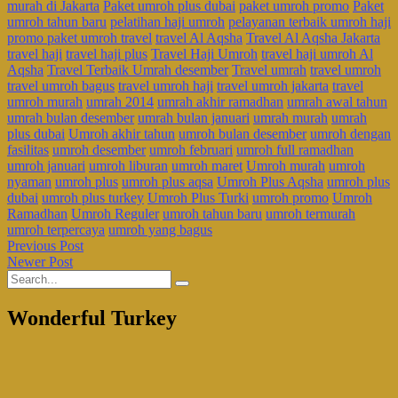
murah di Jakarta
Paket umroh plus dubai
paket umroh promo
Paket
umroh tahun baru
pelatihan haji umroh
pelayanan terbaik umroh haji
promo paket umroh travel
travel Al Aqsha
Travel Al Aqsha Jakarta
travel haji
travel haji plus
Travel Haji Umroh
travel haji umroh Al
Aqsha
Travel Terbaik Umrah desember
Travel umrah
travel umroh
travel umroh bagus
travel umroh haji
travel umroh jakarta
travel
umroh murah
umrah 2014
umrah akhir ramadhan
umrah awal tahun
umrah bulan desember
umrah bulan januari
umrah murah
umrah
plus dubai
Umroh akhir tahun
umroh bulan desember
umroh dengan
fasilitas
umroh desember
umroh februari
umroh full ramadhan
umroh januari
umroh liburan
umroh maret
Umroh murah
umroh
nyaman
umroh plus
umroh plus aqsa
Umroh Plus Aqsha
umroh plus
dubai
umroh plus turkey
Umroh Plus Turki
umroh promo
Umroh
Ramadhan
Umroh Reguler
umroh tahun baru
umroh termurah
umroh terpercaya
umroh yang bagus
Previous Post
Newer Post
Wonderful Turkey